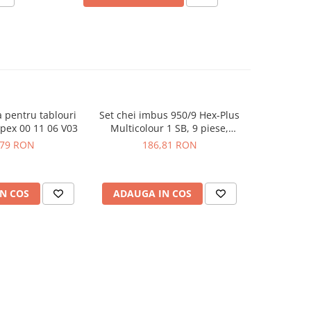
a pentru tablouri
Set chei imbus 950/9 Hex-Plus
Cheie u
nipex 00 11 06 V03
Multicolour 1 SB, 9 piese,
tablouri
BlackLaser - Wera 05073593001
Quadro - 
,79 RON
186,81 RON
1
N COS
ADAUGA IN COS
ADAUG