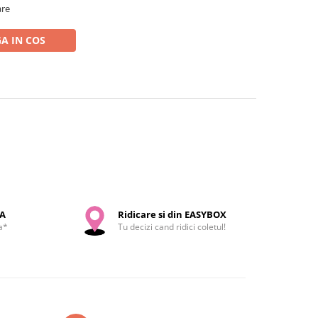
are
A IN COS
SA
Ridicare si din EASYBOX
a*
Tu decizi cand ridici coletul!