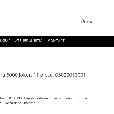
0,00
I SEAP
ATELIERUL BITMI
CONTACT
ra 6000 Joker, 11 piese, 05020013001
ker 05020013001 pentru diferite dimensiuni de suruburi si
 unui mecanic sau mester