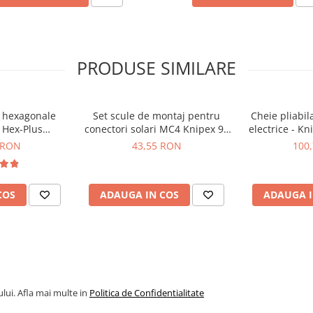
PRODUSE SIMILARE
s hexagonale
Set scule de montaj pentru
Cheie pliabil
 Hex-Plus
conectori solari MC4 Knipex 97
electrice - K
BlackLaser,
49 66 2
 RON
43,55 RON
100
89001
073268001, 8 x 144 mm
073270001, 10 x 159 mm
073271001, 11 x 165 mm
COS
ADAUGA IN COS
ADAUGA I
073272001, 12 x 170.7 mm
073273001, 13 x 177 mm
073274001, 14 x 188 mm
073275001, 15 x 200 mm
073276001, 16 x 212 mm
073277001, 17 x 224 mm
073278001, 18 x 235 mm
lui. Afla mai multe in
Politica de Confidentialitate
073279001, 19 x 246 mm