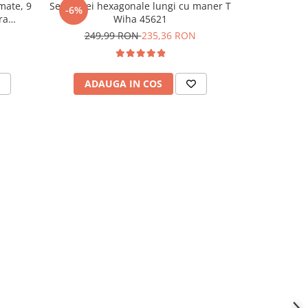
mate, 9
Set 6 chei hexagonale lungi cu maner T
Set chei imb
-6%
ra
Wiha 45621
XL Multico
249,99 RON
235,36 RON
ADAUGA IN COS
ADAU