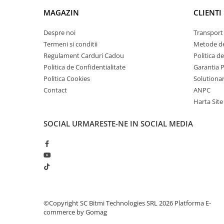
arc electric
MAGAZIN
CLIENTI
Descarcatoare de Supratensiune
Contactoare
Despre noi
Transport 
Blocuri de Distributie
Termeni si conditii
Metode de
Regulament Carduri Cadou
Politica d
Tablouri Electrice
Politica de Confidentialitate
Garantia 
Accesorii Tablouri Electrice
Politica Cookies
Solutionare
Stabilizatoare de Tensiune
Contact
ANPC
Convertoare de Tensiune
Harta Site
Banda Izolatoare
SOCIAL
URMARESTE-NE IN SOCIAL MEDIA
Panouri Fotovoltaice
Smart Home
Intrerupatoare Smart
Prize Inteligente
Module Smart Home
Camere Supraveghere
©Copyright SC Bitmi Technologies SRL 2026
Platforma E-
commerce by Gomag
Iluminat