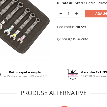
Durata de livrare:
1-2 zile lucrato
ADAUG
Cod Produs:
10729
Adauga la Favorite
Retur rapid si simplu
Garantie EXTIN
In 15 zile atat pentru PF cat si PJ*
GRATUIT 3 luni extr
PRODUSE ALTERNATIVE