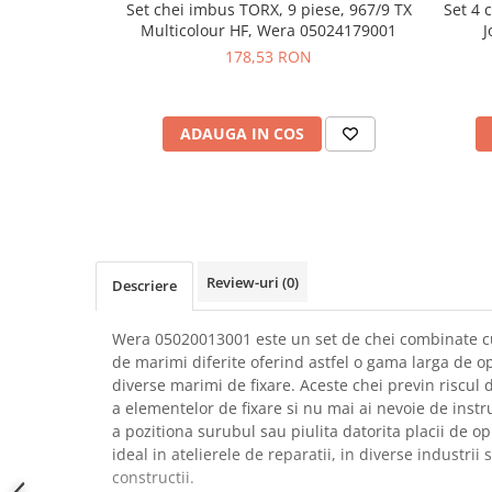
Set chei imbus TORX, 9 piese, 967/9 TX
Set 4 
SCHRACK TECHNIK
Seturi de Surubelnite
Multicolour HF, Wera 05024179001
J
SAMSUNG
Cuttere
178,53 RON
SUNKKO
Foarfeca Electrician
SANYO
Chei Dinamometrice
SUPERFIRE
ADAUGA IN COS
Chei Fixe
SONOFF
Chei Reglabile
TERMOPASTY
Chei Combinate
TOPDON
Chei Inelare cu Cot
TAXNELE
Rulete
TENPOWER
Nivele cu bula
Review-uri
(0)
Descriere
VICTOR
Truse de Scule
VETO PRO PAC
Scule Electrice
Wera 05020013001 este un set de chei combinate cu
WEICON
de marimi diferite oferind astfel o gama larga de op
Unelte Multifunctionale
diverse marimi de fixare. Aceste chei previn riscul
WERA
Surubelnite Electrice
a elementelor de fixare si nu mai ai nevoie de ins
WIHA
Polizoare
a pozitiona surubul sau piulita datorita placii de op
WAIT TOOLS
ideal in atelierele de reparatii, in diverse industrii s
Masini de Gaurit si Insurubat
WEEEMAKE
constructii.
Accesorii pentru Gaurit