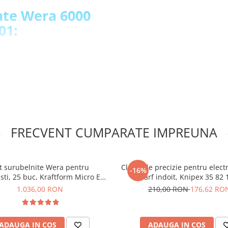
ate Wera 6000
01:
, pe obiectul de fixare
geometriei dublu-hex
e pe care le-ai scapat
l de fixare in falci si il poate
designului sau unic dublu
a lucrul in spatii inguste
 functiei de clichet cu 80 de
FRECVENT CUMPARATE IMPREUNA
ui de culori a profilului si
t surubelnite Wera pentru
Cleste de precizie pentru electr
ta dimensiunilor reduse si a
-16%
isti, 25 buc, Kraftform Micro ESD
varf indoit, Knipex 35 82 
Big Pack 05134019001
1.036,00 RON
210,00 RON
176,62 RO
binate Wera
0013001:
ADAUGA IN COS
ADAUGA IN COS