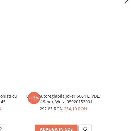
onisti cu
Cheie autoreglabila Joker 6004 L, VDE,
Cheie aut
-13%
-12%
145
16-19mm, Wera 05020153001
13-1
N
292,83 RON
254,10 RON
23
ADAUGA IN COS
AD