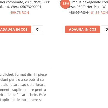
chei combinate, cu clichet, 6000
Set chei imbus hexagonale cro
-13%
oker 4, Wera 05073290001
piese, 950/9 Hex-Plus, We
05022102001
499,73 RON
186,07 RON
161,33 RON
ADAUGA IN COS
ADAUGA IN COS
 clichet, format din 11 piese
tiuni pentru a se potrivi cu
 de alunecare sau deteriorare
trumente suplimentare pentru
rire de pe fiecare cheie. Este
i aplicatii de intretinere si