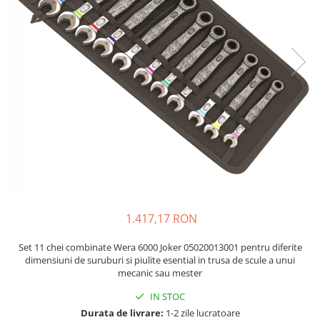
JBC
Termometre
JCD
Camere Termoviziune
JGNE
Sublere
KEYESTUDIO
Micrometre
KNIPEX
Scule si Unelte
KPS
Scule de Mana
LG CHEM
LONGWEI
Clesti de Taiat
MESTEK
Clesti pentru Dezizolat
MICROBIT
Clesti de Sertizare
MURATA
Clesti Multifunctionali
1.417,17 RON
MOLICEL
Clesti Papagal
MVAVA
Clesti Autoblocanti
Set 11 chei combinate Wera 6000 Joker 05020013001 pentru diferite
OPTO-EDU
Menghine
dimensiuni de suruburi si piulite esential in trusa de scule a unui
mecanic sau mester
PIERGIACOMI
Clesti Electrician 1000V
RASPBERRY PI
IN STOC
Surubelnite Simple
Durata de livrare:
1-2 zile lucratoare
RUKO
Surubelnite Electrician 1000V