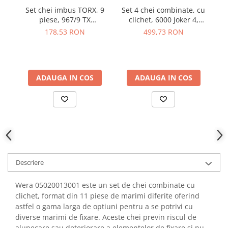
YAHBOOM
Set chei imbus TORX, 9
Set 4 chei combinate, cu
Burghie pentru Metal
YATO
piese, 967/9 TX
clichet, 6000 Joker 4,
h
Genti pentru Scule si Unelte
Multicolour HF, Wera
Wera 05073290001
178,53 RON
499,73 RON
ZUBR
05024179001
Electronica
Unelte pentru Electronica
Aparate de Sudura in Puncte
ADAUGA IN COS
ADAUGA IN COS
Microscoape Digitale
Osciloscoape Digitale
Generatoare de Semnal
Surse de Laborator
Statii de Lipit
Letcon
Descriere
Accesorii pentru Lipit
Surubelnite de Precizie
Wera 05020013001 este un set de chei combinate cu
Clesti de Precizie
clichet, format din 11 piese de marimi diferite oferind
Kituri Electronice
astfel o gama larga de optiuni pentru a se potrivi cu
diverse marimi de fixare. Aceste chei previn riscul de
Placi de Dezvoltare
alunecare sau deteriorare a elementelor de fixare si nu