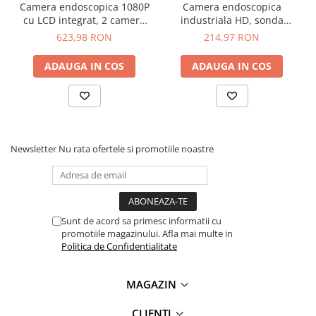
Camera endoscopica 1080P
Camera endoscopica
a functiona imediat ce este pornit
cu LCD integrat, 2 camere
industriala HD, sonda
1MP, 8mm x 5m
7.9mm, 2MP, compatibila
623,98 RON
214,97 RON
Specificatii camera
iOS/Android, cablu 5m
endoscopica profesionala
ADAUGA IN COS
ADAUGA IN COS
G10 Pro 360°:
Dimensiune ecran:
5.0 inch
Tip senzor:
CMOS
Newsletter
Nu rata ofertele si promotiile noastre
Flux luminos:
24lm
Distanta focala:
2.0 - 10.0 cm
Grad de protectie:
IP67
Diametru camera:
8.0 mm (Sistem Dual Lens: lentila
principala + lentila laterala)
Sunt de acord sa primesc informatii cu
Lungime cablu:
5m
promotiile magazinului. Afla mai multe in
Rezolutie imagine:
1920 * 1080P
Politica de Confidentialitate
Rezolutie video:
1280 * 720P
Unghi de vizualizare:
70 grade
MAGAZIN
Capacitate baterie:
2000mAh
Interfata incarcare:
USB Type-C
CLIENTI
Parametri incarcare:
5V/1A (suporta pana la 5V/2A)