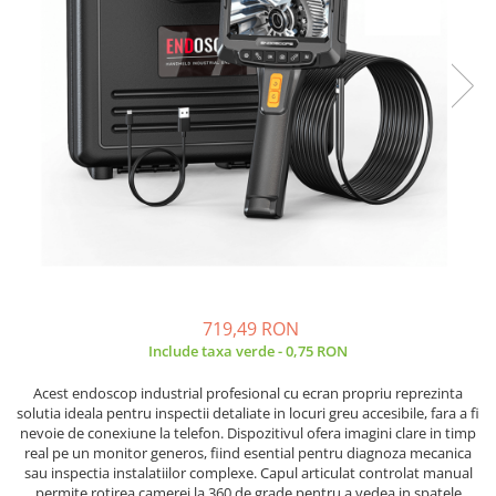
Placi de Expansiune
Tablouri Electrice
Chei Dinamometrice
Camere Termoviziune
JBC
Module Electronice
Accesorii Tablouri Electrice
Chei Fixe
JCD
Sublere
Senzori Electronici
Stabilizatoare de Tensiune
Chei Reglabile
JGNE
Micrometre
Componente Electronice
Chei Combinate
Convertoare de Tensiune
KEYESTUDIO
Chei Inelare cu Cot
Gadgets
KNIPEX
Banda Izolatoare
Rulete
KPS
Nivele cu bula
LG CHEM
Truse de Scule
LONGWEI
Scule Electrice
MESTEK
Unelte Multifunctionale
MICROBIT
Surubelnite Electrice
MURATA
719,49 RON
Polizoare
MOLICEL
Include taxa verde - 0,75 RON
Masini de Gaurit si Insurubat
MVAVA
Acest endoscop industrial profesional cu ecran propriu reprezinta
Accesorii pentru Gaurit
OPTO-EDU
solutia ideala pentru inspectii detaliate in locuri greu accesibile, fara a fi
PIERGIACOMI
nevoie de conexiune la telefon. Dispozitivul ofera imagini clare in timp
Burghie pentru Metal
real pe un monitor generos, fiind esential pentru diagnoza mecanica
RASPBERRY PI
Genti pentru Scule si Unelte
sau inspectia instalatiilor complexe. Capul articulat controlat manual
RUKO
permite rotirea camerei la 360 de grade pentru a vedea in spatele