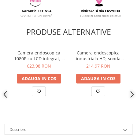
YAHBOOM
Garantie EXTINSA
Ridicare si din EASYBOX
YATO
GRATUIT 3 luni extra*
Tu decizi cand ridici coletul!
ZUBR
PRODUSE ALTERNATIVE
Camera endoscopica
Camera endoscopica
En
1080P cu LCD integrat, 2
industriala HD, sonda
cu
camere 1MP, 8mm x 5m
7.9mm, 2MP, compatibila
F
623,98 RON
214,97 RON
iOS/Android, cablu 5m
ADAUGA IN COS
ADAUGA IN COS
Descriere