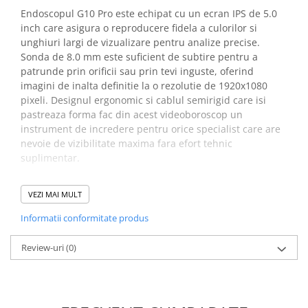
Endoscopul G10 Pro este echipat cu un ecran IPS de 5.0
inch care asigura o reproducere fidela a culorilor si
unghiuri largi de vizualizare pentru analize precise.
Sonda de 8.0 mm este suficient de subtire pentru a
patrunde prin orificii sau prin tevi inguste, oferind
imagini de inalta definitie la o rezolutie de 1920x1080
pixeli. Designul ergonomic si cablul semirigid care isi
pastreaza forma fac din acest videoboroscop un
instrument de incredere pentru orice specialist care are
nevoie de vizibilitate maxima fara efort tehnic
suplimentar.
Beneficii endoscop
VEZI MAI MULT
industrial cu sonda
Informatii conformitate produs
articulata G10 Pro:
Review-uri
(0)
Inspectia devine mult mai eficienta deoarece poti roti
capul camerei la 360 de grade folosind rotita de
control, eliminand necesitatea de a rasuci intreg
cablul pentru a schimba unghiul de vizualizare