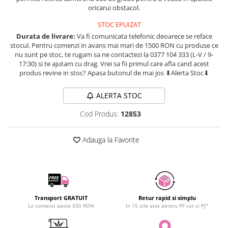
oricarui obstacol.
SCHRACK TECHNIK
SAMSUNG
STOC EPUIZAT
SUNKKO
Durata de livrare:
Va fi comunicata telefonic deoarece se reface
stocul. Pentru comenzi in avans mai mari de 1500 RON cu produse ce
SANYO
nu sunt pe stoc, te rugam sa ne contactezi la 0377 104 333 (L-V / 9-
SUPERFIRE
17:30) si te ajutam cu drag. Vrei sa fii primul care afla cand acest
produs revine in stoc? Apasa butonul de mai jos ⬇Alerta Stoc⬇
SONOFF
TERMOPASTY
ALERTA STOC
TOPDON
Cod Produs:
12853
TAXNELE
TENPOWER
Adauga la Favorite
VICTOR
VETO PRO PAC
WEICON
WERA
WIHA
Transport GRATUIT
Retur rapid si simplu
La comenzi peste 500 RON
In 15 zile atat pentru PF cat si PJ*
WAIT TOOLS
WEEEMAKE