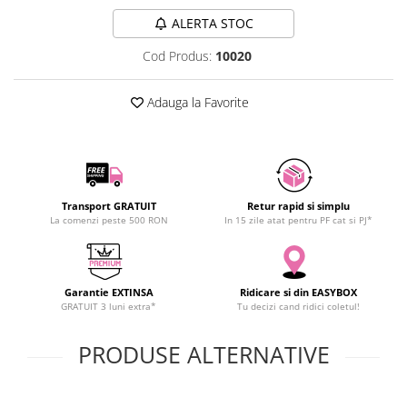
SCHRACK TECHNIK
Seturi de Surubelnite
ALERTA STOC
SAMSUNG
Cuttere
Cod Produs:
10020
SUNKKO
Foarfeca Electrician
SANYO
Chei Dinamometrice
Adauga la Favorite
SUPERFIRE
Chei Fixe
SONOFF
Chei Reglabile
TERMOPASTY
Chei Combinate
TOPDON
Chei Inelare cu Cot
TAXNELE
Rulete
Transport GRATUIT
Retur rapid si simplu
La comenzi peste 500 RON
In 15 zile atat pentru PF cat si PJ*
TENPOWER
Nivele cu bula
VICTOR
Truse de Scule
VETO PRO PAC
Scule Electrice
Garantie EXTINSA
Ridicare si din EASYBOX
WEICON
Unelte Multifunctionale
GRATUIT 3 luni extra*
Tu decizi cand ridici coletul!
WERA
Surubelnite Electrice
WIHA
PRODUSE ALTERNATIVE
Polizoare
WAIT TOOLS
Masini de Gaurit si Insurubat
WEEEMAKE
Accesorii pentru Gaurit