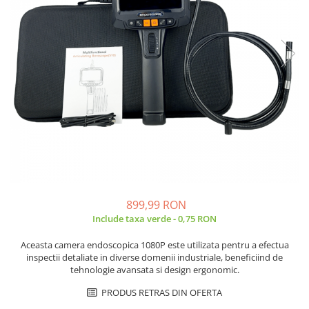
JBC
Termometre
JCD
Camere Termoviziune
JGNE
Sublere
KEYESTUDIO
Micrometre
KNIPEX
Scule si Unelte
KPS
Scule de Mana
LG CHEM
LONGWEI
Clesti de Taiat
MESTEK
Clesti pentru Dezizolat
MICROBIT
Clesti de Sertizare
MURATA
Clesti Multifunctionali
899,99 RON
MOLICEL
Clesti Papagal
Include taxa verde - 0,75 RON
MVAVA
Clesti Autoblocanti
Aceasta camera endoscopica 1080P este utilizata pentru a efectua
OPTO-EDU
Menghine
inspectii detaliate in diverse domenii industriale, beneficiind de
PIERGIACOMI
Clesti Electrician 1000V
tehnologie avansata si design ergonomic.
RASPBERRY PI
Surubelnite Simple
PRODUS RETRAS DIN OFERTA
RUKO
Surubelnite Electrician 1000V