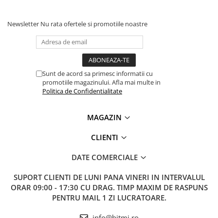
Lanterne
Unghi vizibilitate:
78°
LED-uri camera:
8
Lanterne de Cap
Newsletter
Nu rata ofertele si promotiile noastre
Temperatura utilizare:
0 - 45°C
Lanterne de Mana
Capacitate baterie:
2000mAh
Lampi Solare
Timp de incarcare:
2.5h
Timp utilizare:
3h
Proiectoare LED
Porturi:
Micro USB, SD Card (pana la 65GB)
Sunt de acord sa primesc informatii cu
Aeroterme
Tip cablu:
Semi-rigid
promotiile magazinului. Afla mai multe in
Auto
Politica de Confidentialitate
Ce contine cutia?
Roboti de Pornire Auto
Microscoape Biologice
MAGAZIN
1x Camera endoscopica 1080P cu display LCD, 2 camere
2MP, 8.5mm x 1.5m
CLIENTI
1x Manual de utilizare, disponibil
AICI
1x Cutie depozitare
DATE COMERCIALE
SUPORT CLIENTI
DE LUNI PANA VINERI IN INTERVALUL
ORAR 09:00 - 17:30 CU DRAG. TIMP MAXIM DE RASPUNS
PENTRU MAIL 1 ZI LUCRATOARE.
info@bitmi.ro