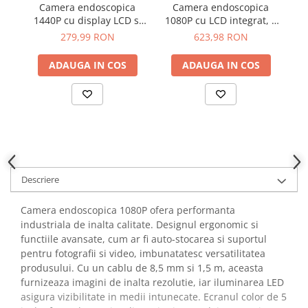
Camera endoscopica
Camera endoscopica
YAHBOOM
Burghie pentru Metal
1440P cu display LCD si
1080P cu LCD integrat, 2
YATO
WiFi, 2 camere, 8mm x
camere 1MP, 8mm x 5m
7.
Genti pentru Scule si Unelte
279,99 RON
623,98 RON
ZUBR
5m
i
Electronica
ADAUGA IN COS
ADAUGA IN COS
Unelte pentru Electronica
Aparate de Sudura in Puncte
Microscoape Digitale
Osciloscoape Digitale
Generatoare de Semnal
Surse de Laborator
Descriere
Statii de Lipit
Letcon
Camera endoscopica 1080P ofera performanta
Accesorii pentru Lipit
industriala de inalta calitate. Designul ergonomic si
Surubelnite de Precizie
functiile avansate, cum ar fi auto-stocarea si suportul
pentru fotografii si video, imbunatatesc versatilitatea
Clesti de Precizie
produsului. Cu un cablu de 8,5 mm si 1,5 m, aceasta
Kituri Electronice
furnizeaza imagini de inalta rezolutie, iar iluminarea LED
Placi de Dezvoltare
asigura vizibilitate in medii intunecate. Ecranul color de 5