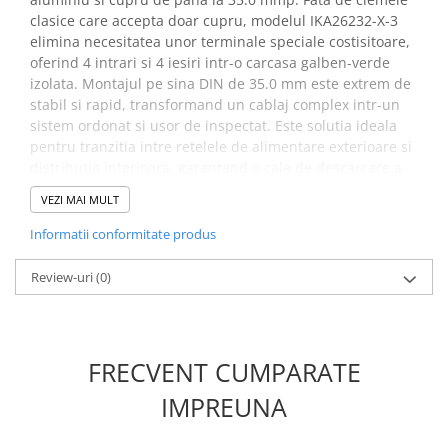
Placi de Expansiune
clasice care accepta doar cupru, modelul IKA26232-X-3
elimina necesitatea unor terminale speciale costisitoare,
Module Electronice
oferind 4 intrari si 4 iesiri intr-o carcasa galben-verde
Senzori Electronici
izolata. Montajul pe sina DIN de 35.0 mm este extrem de
stabil si rapid, transformand un cablaj complex intr-un
Componente Electronice
sistem ordonat si usor de inspectat. Este solutia ideala
Gadgets
pentru tranzitia intre retelele de alimentare exterioare si
Electrice
distributia interioara, garantand o cale de descarcare a
defectelor fara compromisuri tehnice.
Acumulatori si Baterii
VEZI MAI MULT
Acumulatori
Specificatii bloc distributie
Informatii conformitate produs
Baterii
Cu-Al PE SCHRACK IKA26232-
Distributie Comutatie si Protectie
Review-uri
(0)
X-3:
Contoare si Relee Electrice
Sigurante Automate
EAN‑Code:
9004840875195, 9004840578034
Sigurante Fuzibile
FRECVENT CUMPARATE
Adancime neta:
49.30 mm
Sigurante Diferentiale RCBO
Latime neta:
51.80 mm
IMPREUNA
Inaltime:
55.70 mm
Protectii diferentiale RCCB
Masa neta:
0.18 kg
Dispozitive AFDD detectare defect