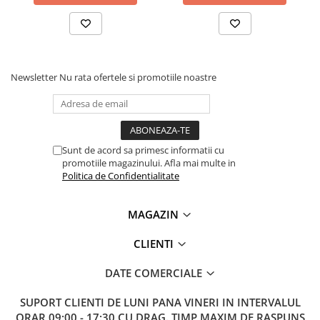
Lanterne
Lanterne de Cap
Lanterne de Mana
Lampi Solare
Newsletter
Nu rata ofertele si promotiile noastre
Proiectoare LED
Aeroterme
Auto
Roboti de Pornire Auto
Sunt de acord sa primesc informatii cu
promotiile magazinului. Afla mai multe in
Microscoape Biologice
Politica de Confidentialitate
MAGAZIN
CLIENTI
DATE COMERCIALE
SUPORT CLIENTI
DE LUNI PANA VINERI IN INTERVALUL
ORAR 09:00 - 17:30 CU DRAG. TIMP MAXIM DE RASPUNS