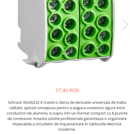
JBC
Termometre
JCD
Camere Termoviziune
JGNE
Sublere
KEYESTUDIO
Micrometre
KNIPEX
Scule si Unelte
KPS
Scule de Mana
LG CHEM
LONGWEI
Clesti de Taiat
MESTEK
Clesti pentru Dezizolat
MICROBIT
Clesti de Sertizare
MURATA
Clesti Multifunctionali
57,40 RON
MOLICEL
Clesti Papagal
MVAVA
Clesti Autoblocanti
Schrack IKA26232-X-3 este o clema de derivatie universala de inalta
calitate, special conceputa pentru a asigura conexiuni sigure intre
OPTO-EDU
Menghine
conductori de aluminiu si cupru intr-un format compact cu 8 puncte
PIERGIACOMI
Clesti Electrician 1000V
de conexiune. Aceasta solutie profesionala garanteaza o organizare
RASPBERRY PI
impecabila a circuitelor de impamantare in tablourile electrice
Surubelnite Simple
moderne.
RUKO
Surubelnite Electrician 1000V