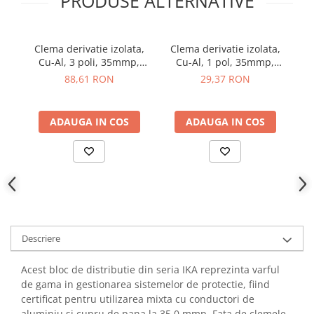
PRODUSE ALTERNATIVE
YAHBOOM
Burghie pentru Metal
YATO
Genti pentru Scule si Unelte
ZUBR
Clema derivatie izolata,
Clema derivatie izolata,
C
Electronica
Cu-Al, 3 poli, 35mmp,
Cu-Al, 1 pol, 35mmp,
PE
Unelte pentru Electronica
SCHRACK IKA26283-X-3
albastru, SCHRACK
g
88,61 RON
29,37 RON
IKA26220-X-3
Aparate de Sudura in Puncte
Microscoape Digitale
ADAUGA IN COS
ADAUGA IN COS
Osciloscoape Digitale
Generatoare de Semnal
Surse de Laborator
Statii de Lipit
Letcon
Accesorii pentru Lipit
Descriere
Surubelnite de Precizie
Clesti de Precizie
Acest bloc de distributie din seria IKA reprezinta varful
Kituri Electronice
de gama in gestionarea sistemelor de protectie, fiind
certificat pentru utilizarea mixta cu conductori de
Placi de Dezvoltare
aluminiu si cupru de pana la 35.0 mmp. Fata de clemele