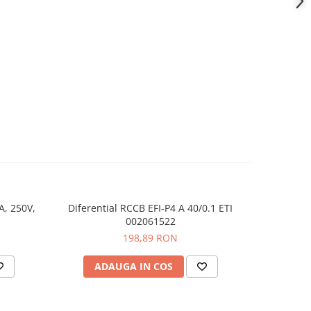
A, 250V,
Diferential RCCB EFI-P4 A 40/0.1 ETI
Separator t
002061522
198,89 RON
ADAUGA IN COS
AD