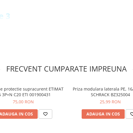
e 3
4:
40807080
FRECVENT CUMPARATE IMPREUNA
de protectie supracurent ETIMAT
Priza modulara laterala PE, 16
6 3P+N C20 ETI 001900431
SCHRACK BZ325004
75,00 RON
25,99 RON
ADAUGA IN COS
ADAUGA IN COS
HRACK IK026183-X-4