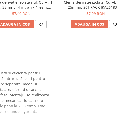
 derivatie izolata nul, Cu-Al, 1
Clema derivatie izolata, Cu-Al, 
, 35mmp, 4 intrari / 4 iesiri,
25mmp, SCHRACK IKA26183
astru, SCHRACK IKA26222-X-3
57,40 RON
57,99 RON
ADAUGA IN COS
ADAUGA IN COS
usta si eficienta pentru
 intrari si 2 iesiri pentru
lare separate, modelul
talare, oferind o carcasa
 faze. Montajul se realizeaza
te mecanica ridicata si o
de pana la 25.0 mmp. Este
oderne unde siguranta,