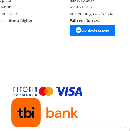
 plata
J33/1619/2017
e Retur
RO38218305
Produselor
Str. Ion Dragoslav Nr. 24C
a online a litigiilor
Falticeni, Suceava
Contacteaza-ne