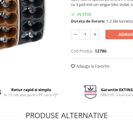
cu 3 poli intr-un singur bloc izolat, 
IN STOC
Durata de livrare:
1-2 zile lucrato
ADAUG
Cod Produs:
12786
Adauga la Favorite
Retur rapid si simplu
Garantie EXTIN
In 15 zile atat pentru PF cat si PJ*
GRATUIT 3 luni extr
PRODUSE ALTERNATIVE