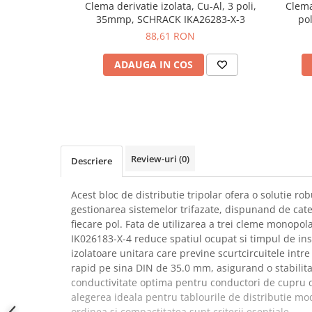
Clema derivatie izolata, Cu-Al, 3 poli,
Clema
SCHRACK TECHNIK
Seturi de Surubelnite
35mmp, SCHRACK IKA26283-X-3
pol
SAMSUNG
Cuttere
alb
88,61 RON
SUNKKO
Foarfeca Electrician
ADAUGA IN COS
SANYO
Chei Dinamometrice
SUPERFIRE
Chei Fixe
SONOFF
Chei Reglabile
TERMOPASTY
Chei Combinate
TOPDON
Chei Inelare cu Cot
TAXNELE
Rulete
Review-uri
(0)
Descriere
TENPOWER
Nivele cu bula
VICTOR
Truse de Scule
Acest bloc de distributie tripolar ofera o solutie rob
gestionarea sistemelor trifazate, dispunand de cate 2
VETO PRO PAC
Scule Electrice
fiecare pol. Fata de utilizarea a trei cleme monopo
WEICON
Unelte Multifunctionale
IK026183-X-4 reduce spatiul ocupat si timpul de ins
WERA
Surubelnite Electrice
izolatoare unitara care previne scurtcircuitele intre
WIHA
rapid pe sina DIN de 35.0 mm, asigurand o stabilita
Polizoare
conductivitate optima pentru conductori de cupru 
WAIT TOOLS
Masini de Gaurit si Insurubat
alegerea ideala pentru tablourile de distributie m
WEEEMAKE
Accesorii pentru Gaurit
ordinea si compactitatea sunt criterii esentiale.