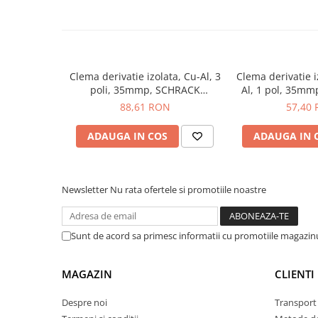
Placi de Expansiune
Module Electronice
Senzori Electronici
Componente Electronice
Clema derivatie izolata, Cu-Al, 3
Clema derivatie i
poli, 35mmp, SCHRACK
Al, 1 pol, 35mmp,
Gadgets
IKA26283-X-3
iesiri, albas
88,61 RON
57,40
IKA2622
Electrice
ADAUGA IN COS
ADAUGA IN 
Acumulatori si Baterii
Acumulatori
Baterii
Newsletter
Nu rata ofertele si promotiile noastre
Distributie Comutatie si Protectie
Contoare si Relee Electrice
Sigurante Automate
Sunt de acord sa primesc informatii cu promotiile magazinu
Sigurante Fuzibile
Sigurante Diferentiale RCBO
MAGAZIN
CLIENTI
Protectii diferentiale RCCB
Despre noi
Transport 
Dispozitive AFDD detectare defect