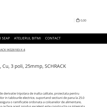
0,00
I SEAP
ATELIERUL BITMI
CONTACT
HRACK IK026183-X-4
ta, Cu, 3 poli, 25mmp, SCHRACK
 derivatie tripolara de inalta calitate, proiectata pentru
lor in tablourile electrice, suportand sectiuni de pana la 25.0
asigura o ramificatie ordonata a coloanelor de alimentare,
a ce face acest produs excelent este constructia sa integrata