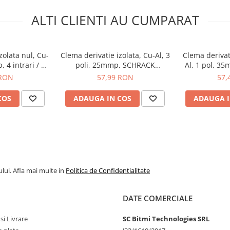
ALTI CLIENTI AU CUMPARAT
zolata nul, Cu-
Clema derivatie izolata, Cu-Al, 3
Clema derivat
 4 intrari / 4
poli, 25mmp, SCHRACK
Al, 1 pol, 35
tru, SCHRACK
IKA26183-X-3
iesiri, galbe
 RON
57,99 RON
57,
2-X-3
IKA2
COS
ADAUGA IN COS
ADAUGA I
lui. Afla mai multe in
Politica de Confidentialitate
DATE COMERCIALE
si Livrare
SC Bitmi Technologies SRL