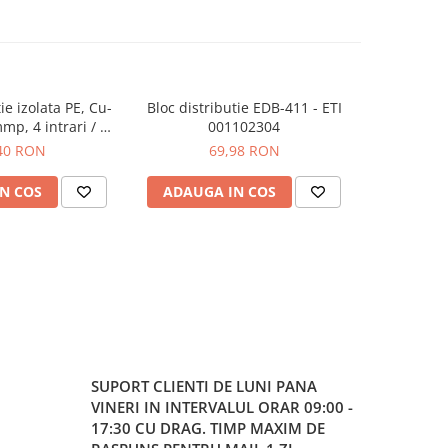
ie izolata PE, Cu-
Bloc distributie EDB-411 - ETI
Bloc dist
mmp, 4 intrari / 4
001102304
terminal
n-verde, SCHRACK
40 RON
69,98 RON
6232-X-3
N COS
ADAUGA IN COS
ADAUG
SUPORT CLIENTI
DE LUNI PANA
VINERI IN INTERVALUL ORAR 09:00 -
17:30 CU DRAG. TIMP MAXIM DE