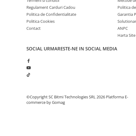
Termeni si conditii
Metode de
arc electric
Regulament Carduri Cadou
Politica d
Descarcatoare de Supratensiune
Politica de Confidentialitate
Garantia 
Contactoare
Politica Cookies
Solutionare
Blocuri de Distributie
Contact
ANPC
Tablouri Electrice
Harta Site
Accesorii Tablouri Electrice
SOCIAL
URMARESTE-NE IN SOCIAL MEDIA
Stabilizatoare de Tensiune
Convertoare de Tensiune
Banda Izolatoare
Panouri Fotovoltaice
Smart Home
Intrerupatoare Smart
©Copyright SC Bitmi Technologies SRL 2026
Platforma E-
commerce by Gomag
Prize Inteligente
Module Smart Home
Camere Supraveghere
Iluminat