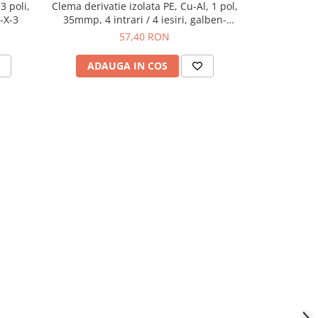
3 poli,
Clema derivatie izolata PE, Cu-Al, 1 pol,
Bloc dis
-X-3
35mmp, 4 intrari / 4 iesiri, galben-
verde, SCHRACK IKA26232-X-3
57,40 RON
ADAUGA IN COS
ADAU