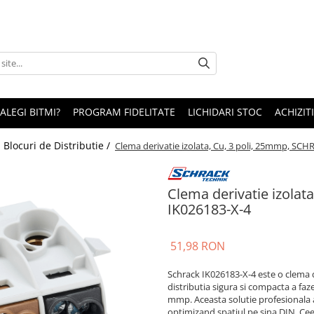
 ALEGI BITMI?
PROGRAM FIDELITATE
LICHIDARI STOC
ACHIZITI
/
Blocuri de Distributie /
Clema derivatie izolata, Cu, 3 poli, 25mmp, SC
Clema derivatie izola
IK026183-X-4
51,98 RON
Schrack IK026183-X-4 este o clema de
distributia sigura si compacta a faze
mmp. Aceasta solutie profesionala 
optimizand spatiul pe sina DIN. Cee