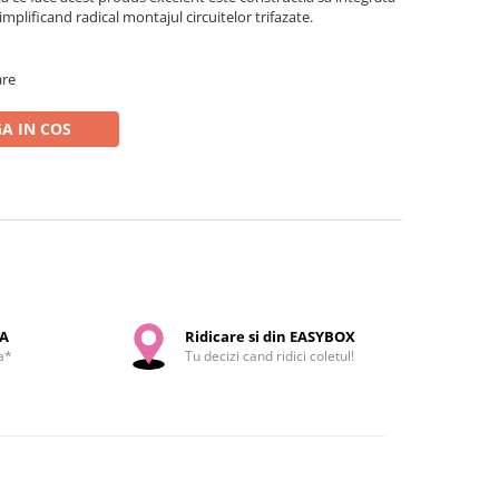
simplificand radical montajul circuitelor trifazate.
are
A IN COS
SA
Ridicare si din EASYBOX
a*
Tu decizi cand ridici coletul!