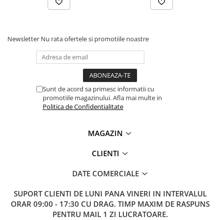
Lanterne
Lanterne de Cap
Lanterne de Mana
Newsletter
Nu rata ofertele si promotiile noastre
Lampi Solare
Proiectoare LED
Aeroterme
Sunt de acord sa primesc informatii cu
Auto
promotiile magazinului. Afla mai multe in
Roboti de Pornire Auto
Politica de Confidentialitate
Microscoape Biologice
MAGAZIN
CLIENTI
DATE COMERCIALE
SUPORT CLIENTI
DE LUNI PANA VINERI IN INTERVALUL
ORAR 09:00 - 17:30 CU DRAG. TIMP MAXIM DE RASPUNS
PENTRU MAIL 1 ZI LUCRATOARE.