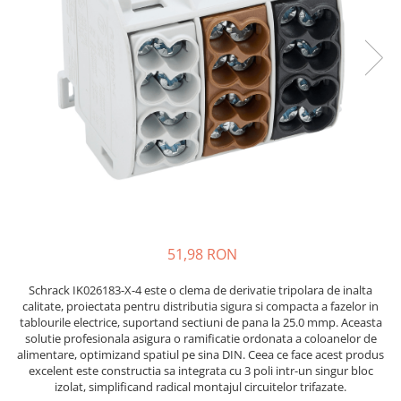
JBC
Termometre
JCD
Camere Termoviziune
JGNE
Sublere
KEYESTUDIO
Micrometre
KNIPEX
Scule si Unelte
KPS
Scule de Mana
LG CHEM
LONGWEI
Clesti de Taiat
MESTEK
Clesti pentru Dezizolat
MICROBIT
Clesti de Sertizare
51,98 RON
MURATA
Clesti Multifunctionali
MOLICEL
Clesti Papagal
Schrack IK026183-X-4 este o clema de derivatie tripolara de inalta
MVAVA
Clesti Autoblocanti
calitate, proiectata pentru distributia sigura si compacta a fazelor in
tablourile electrice, suportand sectiuni de pana la 25.0 mmp. Aceasta
OPTO-EDU
Menghine
solutie profesionala asigura o ramificatie ordonata a coloanelor de
PIERGIACOMI
Clesti Electrician 1000V
alimentare, optimizand spatiul pe sina DIN. Ceea ce face acest produs
RASPBERRY PI
excelent este constructia sa integrata cu 3 poli intr-un singur bloc
Surubelnite Simple
izolat, simplificand radical montajul circuitelor trifazate.
RUKO
Surubelnite Electrician 1000V