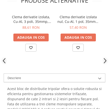
PRODUSE ALTERNATIVE
YAHBOOM
Burghie pentru Metal
YATO
Genti pentru Scule si Unelte
ZUBR
Clema derivatie izolata,
Clema derivatie izolata
C
Electronica
Cu-Al, 3 poli, 35mmp,
nul, Cu-Al, 1 pol, 35mmp,
Unelte pentru Electronica
SCHRACK IKA26283-X-3
4 intrari / 4 iesiri,
S
88,61 RON
57,40 RON
albastru, SCHRACK
Aparate de Sudura in Puncte
IKA26222-X-3
ADAUGA IN COS
ADAUGA IN COS
Microscoape Digitale
Osciloscoape Digitale
Generatoare de Semnal
Surse de Laborator
Statii de Lipit
Letcon
Accesorii pentru Lipit
Descriere
Surubelnite de Precizie
Acest bloc de distributie tripolar ofera o solutie robusta si
Clesti de Precizie
eficienta pentru gestionarea sistemelor trifazate,
Kituri Electronice
dispunand de cate 2 intrari si 2 iesiri pentru fiecare pol.
Fata de utilizarea a trei cleme monopolare separate,
Placi de Dezvoltare