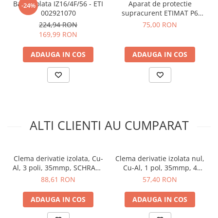
Bara izolata IZ16/4F/56 - ETI
Aparat de protectie
arc electric
-24%
Temperatura minima a mediului ambiant:
-35 °C
002921070
supracurent ETIMAT P6
Descarcatoare de Supratensiune
Temperatura maxima a mediului ambiant:
70 °C
3P+N C20 ETI 001900431
224,94 RON
75,00 RON
Producator:
Schrack
Contactoare
169,99 RON
Blocuri de Distributie
Ce contine cutia?
ADAUGA IN COS
ADAUGA IN COS
Tablouri Electrice
Accesorii Tablouri Electrice
1x Clema derivatie izolata, Cu, 3 poli, 25mmp, SCHRACK
Stabilizatoare de Tensiune
IK026183-X-4
Convertoare de Tensiune
Banda Izolatoare
ALTI CLIENTI AU CUMPARAT
Panouri Fotovoltaice
Smart Home
Intrerupatoare Smart
Clema derivatie izolata, Cu-
Clema derivatie izolata nul,
Prize Inteligente
Al, 3 poli, 35mmp, SCHRACK
Cu-Al, 1 pol, 35mmp, 4
IKA26283-X-3
intrari / 4 iesiri, albastru,
88,61 RON
57,40 RON
Module Smart Home
SCHRACK IKA26222-X-3
Camere Supraveghere
ADAUGA IN COS
ADAUGA IN COS
Iluminat