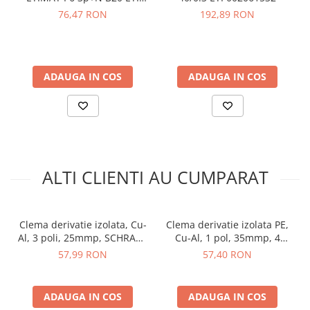
arc electric
Culoare:
negru
001900411
76,47 RON
192,89 RON
Material de conexiune:
aluminiu, cupru
Descarcatoare de Supratensiune
Fabricant:
Schrack
Contactoare
Blocuri de Distributie
Vezi fisa tehnica
AICI
ADAUGA IN COS
ADAUGA IN COS
Tablouri Electrice
Accesorii Tablouri Electrice
Ce contine cutia?
Stabilizatoare de Tensiune
Convertoare de Tensiune
1x Clema de derivatie, Cu-Al, 25mmp, 1pol, negru,
SCHRACK IKA26150-X-3
Banda Izolatoare
1x Manual de utilizare disponibil
AICI
ALTI CLIENTI AU CUMPARAT
Panouri Fotovoltaice
Smart Home
Intrerupatoare Smart
Clema derivatie izolata, Cu-
Clema derivatie izolata PE,
Prize Inteligente
Al, 3 poli, 25mmp, SCHRACK
Cu-Al, 1 pol, 35mmp, 4
IKA26183-X-3
intrari / 4 iesiri, galben-
57,99 RON
57,40 RON
Module Smart Home
verde, SCHRACK IKA26232-
X-3
Camere Supraveghere
ADAUGA IN COS
ADAUGA IN COS
Iluminat