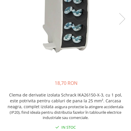
JBC
Termometre
JCD
Camere Termoviziune
JGNE
Sublere
KEYESTUDIO
Micrometre
KNIPEX
Scule si Unelte
KPS
Scule de Mana
LG CHEM
LONGWEI
Clesti de Taiat
MESTEK
Clesti pentru Dezizolat
MICROBIT
Clesti de Sertizare
18,70 RON
MURATA
Clesti Multifunctionali
MOLICEL
Clesti Papagal
Clema de derivatie izolata Schrack IKA26150-X-3, cu 1 pol,
MVAVA
Clesti Autoblocanti
este potrivita pentru cabluri de pana la 25 mm². Carcasa
OPTO-EDU
Menghine
neagra, complet izolata
asigura protectie la atingere accidentala
(IP20), fiind ideala pentru distributia fazelor în tablourile electrice
PIERGIACOMI
Clesti Electrician 1000V
industriale sau comerciale.
RASPBERRY PI
Surubelnite Simple
IN STOC
RUKO
Surubelnite Electrician 1000V