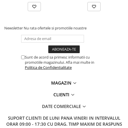
Lanterne
Lanterne de Cap
Lanterne de Mana
Lampi Solare
Newsletter
Nu rata ofertele si promotiile noastre
Proiectoare LED
Aeroterme
Auto
Sunt de acord sa primesc informatii cu
Roboti de Pornire Auto
promotiile magazinului. Afla mai multe in
Politica de Confidentialitate
Microscoape Biologice
MAGAZIN
CLIENTI
DATE COMERCIALE
SUPORT CLIENTI
DE LUNI PANA VINERI IN INTERVALUL
ORAR 09:00 - 17:30 CU DRAG. TIMP MAXIM DE RASPUNS