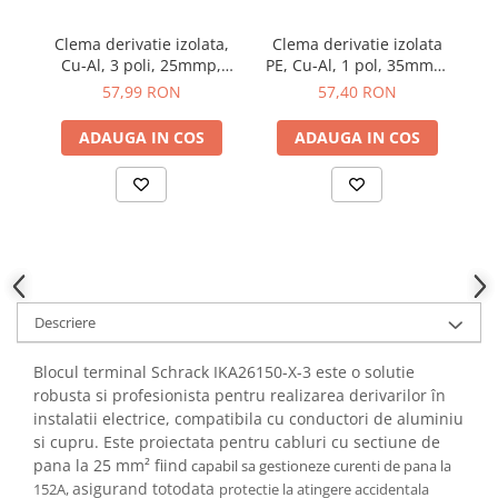
YAHBOOM
Burghie pentru Metal
YATO
Clema derivatie izolata,
Clema derivatie izolata
C
Genti pentru Scule si Unelte
Cu-Al, 3 poli, 25mmp,
PE, Cu-Al, 1 pol, 35mmp,
ZUBR
SCHRACK IKA26183-X-3
4 intrari / 4 iesiri, galben-
Electronica
57,99 RON
57,40 RON
verde, SCHRACK
Unelte pentru Electronica
IKA26232-X-3
ADAUGA IN COS
ADAUGA IN COS
Aparate de Sudura in Puncte
Microscoape Digitale
Osciloscoape Digitale
Generatoare de Semnal
Surse de Laborator
Statii de Lipit
Descriere
Letcon
Accesorii pentru Lipit
Blocul terminal Schrack IKA26150-X-3 este o solutie
Surubelnite de Precizie
robusta si profesionista pentru realizarea derivarilor în
Clesti de Precizie
instalatii electrice, compatibila cu conductori de aluminiu
si cupru. Este proiectata pentru cabluri cu sectiune de
Kituri Electronice
pana la 25 mm² fiind
capabil sa gestioneze curenti de pana la
Placi de Dezvoltare
asigurand totodata
152A,
protectie la atingere accidentala