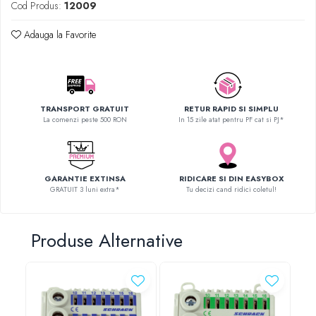
Cod Produs:
12009
SCHRACK TECHNIK
SAMSUNG
Adauga la Favorite
SUNKKO
SANYO
SUPERFIRE
SONOFF
TRANSPORT GRATUIT
RETUR RAPID SI SIMPLU
La comenzi peste 500 RON
In 15 zile atat pentru PF cat si PJ*
TERMOPASTY
TOPDON
TAXNELE
TENPOWER
GARANTIE EXTINSA
RIDICARE SI DIN EASYBOX
GRATUIT 3 luni extra*
Tu decizi cand ridici coletul!
VICTOR
VETO PRO PAC
WEICON
Produse Alternative
WERA
WIHA
-1
WAIT TOOLS
WEEEMAKE