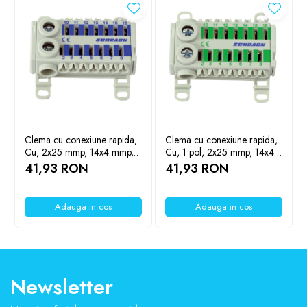
Clema cu conexiune rapida,
Clema cu conexiune rapida,
Cu, 2x25 mmp, 14x4 mmp,
Cu, 1 pol, 2x25 mmp, 14x4
albastru, SCHRACK
mmp, verde, SCHRACK
41,93 RON
41,93 RON
IK021078
IK021079
Adauga in cos
Adauga in cos
Newsletter