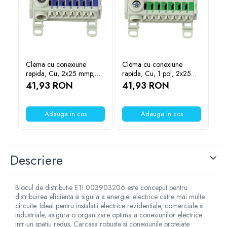
YAHBOOM
YATO
ZUBR
Clema cu conexiune
Clema cu conexiune
Blo
rapida, Cu, 2x25 mmp,
rapida, Cu, 1 pol, 2x25
po
14x4 mmp, albastru,
mmp, 14x4 mmp, verde,
mm
41,93 RON
41,93 RON
37
SCHRACK IK021078
SCHRACK IK021079
SC
3
Adauga in cos
Adauga in cos
Descriere
Blocul de distributie ETI 003903206 este conceput pentru
distribuirea eficienta si sigura a energiei electrice catre mai multe
circuite. Ideal pentru instalatii electrice rezidentiale, comerciale si
industriale, asigura o organizare optima a conexiunilor electrice
intr-un spatiu redus. Carcasa robusta si conexiunile protejate