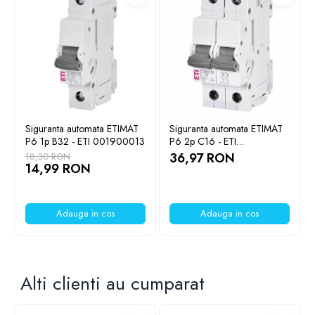
Ce contine cutia?
1x Bloc distributie ESC-QBLOK1201 - ETI 003903206
Siguranta automata ETIMAT
Siguranta automata ETIMAT
P6 1p B32 - ETI 001900013
P6 2p C16 - ETI
001900230
36,97 RON
18,30 RON
14,99 RON
Adauga in cos
Adauga in cos
Alti clienti au cumparat