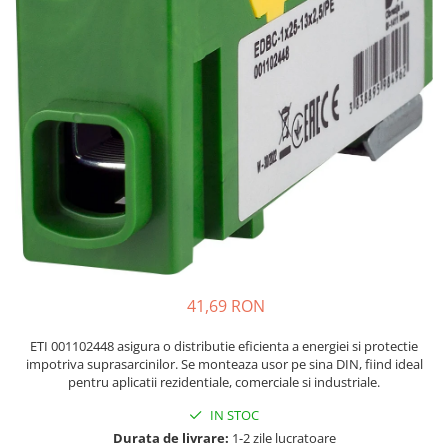
JBC
Termometre
JCD
Camere Termoviziune
JGNE
Sublere
KEYESTUDIO
Micrometre
KNIPEX
Scule si Unelte
KPS
Scule de Mana
LG CHEM
LONGWEI
Clesti de Taiat
MESTEK
Clesti pentru Dezizolat
MICROBIT
Clesti de Sertizare
MURATA
Clesti Multifunctionali
41,69 RON
MOLICEL
Clesti Papagal
MVAVA
Clesti Autoblocanti
ETI 001102448 asigura o distributie eficienta a energiei si protectie
OPTO-EDU
Menghine
impotriva suprasarcinilor. Se monteaza usor pe sina DIN, fiind ideal
pentru aplicatii rezidentiale, comerciale si industriale.
PIERGIACOMI
Clesti Electrician 1000V
RASPBERRY PI
Surubelnite Simple
IN STOC
Durata de livrare:
1-2 zile lucratoare
RUKO
Surubelnite Electrician 1000V