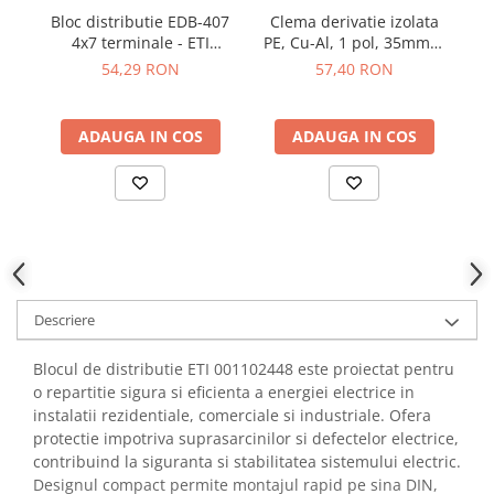
YAHBOOM
Bloc distributie EDB-407
Clema derivatie izolata
C
Burghie pentru Metal
YATO
4x7 terminale - ETI
PE, Cu-Al, 1 pol, 35mmp,
Genti pentru Scule si Unelte
001102303
4 intrari / 4 iesiri, galben-
S
54,29 RON
57,40 RON
ZUBR
verde, SCHRACK
Electronica
IKA26232-X-3
Unelte pentru Electronica
ADAUGA IN COS
ADAUGA IN COS
Aparate de Sudura in Puncte
Microscoape Digitale
Osciloscoape Digitale
Generatoare de Semnal
Surse de Laborator
Statii de Lipit
Descriere
Letcon
Accesorii pentru Lipit
Blocul de distributie ETI 001102448 este proiectat pentru
Surubelnite de Precizie
o repartitie sigura si eficienta a energiei electrice in
Clesti de Precizie
instalatii rezidentiale, comerciale si industriale. Ofera
Kituri Electronice
protectie impotriva suprasarcinilor si defectelor electrice,
contribuind la siguranta si stabilitatea sistemului electric.
Placi de Dezvoltare
Designul compact permite montajul rapid pe sina DIN,