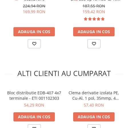
Greutate:
0.43 kg
arc electric
piese
224,94 RON
187,55 RON
Descarcatoare de Supratensiune
169,99 RON
159,42 RON
Vezi fisa tehnica
AICI
Contactoare
Ce contine cutia?
Blocuri de Distributie
ADAUGA IN COS
ADAUGA IN COS
Tablouri Electrice
1x Bloc distributie ETI 001102448
Accesorii Tablouri Electrice
Stabilizatoare de Tensiune
Convertoare de Tensiune
Banda Izolatoare
ALTI CLIENTI AU CUMPARAT
Panouri Fotovoltaice
Smart Home
Intrerupatoare Smart
Bloc distributie EDB-407 4x7
Clema derivatie izolata PE,
Prize Inteligente
terminale - ETI 001102303
Cu-Al, 1 pol, 35mmp, 4
intrari / 4 iesiri, galben-
54,29 RON
57,40 RON
Module Smart Home
verde, SCHRACK IKA26232-
X-3
Camere Supraveghere
ADAUGA IN COS
ADAUGA IN COS
Iluminat