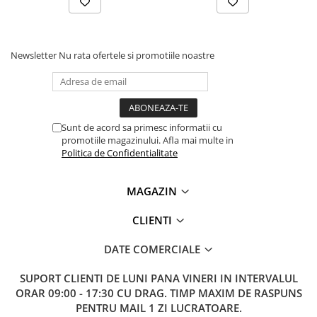
Lanterne
Lanterne de Cap
Lanterne de Mana
Newsletter
Nu rata ofertele si promotiile noastre
Lampi Solare
Proiectoare LED
Aeroterme
Sunt de acord sa primesc informatii cu
Auto
promotiile magazinului. Afla mai multe in
Roboti de Pornire Auto
Politica de Confidentialitate
Microscoape Biologice
MAGAZIN
CLIENTI
DATE COMERCIALE
SUPORT CLIENTI
DE LUNI PANA VINERI IN INTERVALUL
ORAR 09:00 - 17:30 CU DRAG. TIMP MAXIM DE RASPUNS
PENTRU MAIL 1 ZI LUCRATOARE.