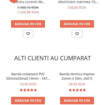
pentru curentii de
electricieni marimea 10,
arc electric
Rezistenta la temperatura:
pana la 150°C
scurgere, 1000V AC/DC, KPS
410mm, Knipex 98 65 41
1.948,10 RON
338,80 RON
Descarcatoare de Supratensiune
DCM400LEAK
1.026,88 RON
Contactoare
Blocuri de Distributie
ADAUGA IN COS
ADAUGA IN COS
Tablouri Electrice
Ce contine cutia?
Accesorii Tablouri Electrice
Stabilizatoare de Tensiune
1x Banda textila adeziva 19mmx25m - YATO YT-81501
Convertoare de Tensiune
Banda Izolatoare
ALTI CLIENTI AU CUMPARAT
Panouri Fotovoltaice
Smart Home
Intrerupatoare Smart
Banda izolatoare PVC
Banda termica Kapton
50mmx33mx0,19mm - YATO
25mm x 33m, 260°C
Prize Inteligente
YT-8177
18,90 RON
39,99 RON
Module Smart Home
Camere Supraveghere
ADAUGA IN COS
ADAUGA IN COS
Iluminat