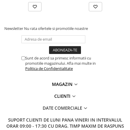
Lanterne
Lanterne de Cap
Lanterne de Mana
Lampi Solare
Newsletter
Nu rata ofertele si promotiile noastre
Proiectoare LED
Aeroterme
Auto
Sunt de acord sa primesc informatii cu
Roboti de Pornire Auto
promotiile magazinului. Afla mai multe in
Politica de Confidentialitate
Microscoape Biologice
MAGAZIN
CLIENTI
DATE COMERCIALE
SUPORT CLIENTI
DE LUNI PANA VINERI IN INTERVALUL
ORAR 09:00 - 17:30 CU DRAG. TIMP MAXIM DE RASPUNS