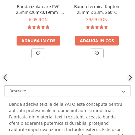
YAHBOOM
Banda izolatoare PVC
Banda termica Kapton
Burghie pentru Metal
YATO
25mmx20mx0,19mm -
25mm x 33m, 260°C
Genti pentru Scule si Unelte
YATO YT-8174
ZUBR
6,05 RON
39,99 RON
Electronica
Unelte pentru Electronica
ADAUGA IN COS
ADAUGA IN COS
Aparate de Sudura in Puncte
Microscoape Digitale
Osciloscoape Digitale
Generatoare de Semnal
Surse de Laborator
Statii de Lipit
Letcon
Descriere
Accesorii pentru Lipit
Surubelnite de Precizie
Banda adeziva textila de la YATO este conceputa pentru
aplicatii profesionale in domeniul auto si industrial.
Clesti de Precizie
Fabricata din material textil rezistent, aceasta banda
Kituri Electronice
ofera o aderenta puternica si durabila, protejand
Placi de Dezvoltare
cablurile impotriva uzurii si factorilor externi. Este usor