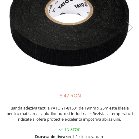
JBC
Termometre
JCD
Camere Termoviziune
JGNE
Sublere
KEYESTUDIO
Micrometre
KNIPEX
Scule si Unelte
KPS
Scule de Mana
LG CHEM
LONGWEI
Clesti de Taiat
MESTEK
Clesti pentru Dezizolat
MICROBIT
Clesti de Sertizare
MURATA
Clesti Multifunctionali
8,47 RON
MOLICEL
Clesti Papagal
MVAVA
Clesti Autoblocanti
Banda adeziva textila YATO YT-81501 de 19mm x 25m este ideala
OPTO-EDU
Menghine
pentru matisarea cablurilor auto si industriale. Rezista la temperaturi
ridicate si ofera protectie excelenta impotriva abraziunii.
PIERGIACOMI
Clesti Electrician 1000V
RASPBERRY PI
Surubelnite Simple
IN STOC
RUKO
Durata de livrare:
1-2 zile lucratoare
Surubelnite Electrician 1000V