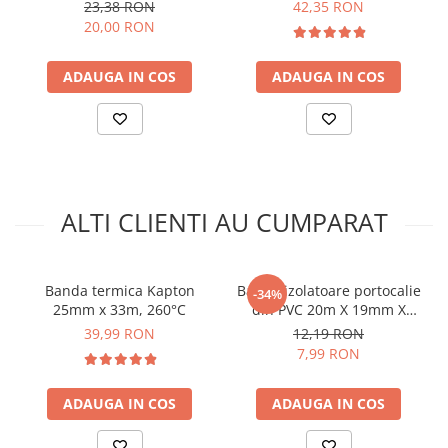
1000V profil Pozidrive PZ0
23,38 RON
42,35 RON
arc electric
100mm Irimo 413V-0-100
20,00 RON
Descarcatoare de Supratensiune
Contactoare
ADAUGA IN COS
ADAUGA IN COS
Blocuri de Distributie
Tablouri Electrice
Accesorii Tablouri Electrice
Stabilizatoare de Tensiune
Convertoare de Tensiune
ALTI CLIENTI AU CUMPARAT
Banda Izolatoare
Panouri Fotovoltaice
Smart Home
Banda termica Kapton
Banda izolatoare portocalie
-34%
25mm x 33m, 260°C
din PVC 20m X 19mm X
Intrerupatoare Smart
0.15mm
39,99 RON
12,19 RON
Prize Inteligente
7,99 RON
Module Smart Home
Camere Supraveghere
ADAUGA IN COS
ADAUGA IN COS
Iluminat