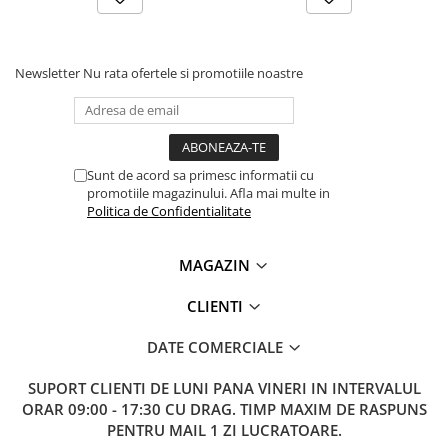
Lanterne
Lanterne de Cap
Lanterne de Mana
Newsletter
Nu rata ofertele si promotiile noastre
Lampi Solare
Proiectoare LED
Aeroterme
Sunt de acord sa primesc informatii cu
Auto
promotiile magazinului. Afla mai multe in
Roboti de Pornire Auto
Politica de Confidentialitate
Microscoape Biologice
MAGAZIN
CLIENTI
DATE COMERCIALE
SUPORT CLIENTI
DE LUNI PANA VINERI IN INTERVALUL
ORAR 09:00 - 17:30 CU DRAG. TIMP MAXIM DE RASPUNS
PENTRU MAIL 1 ZI LUCRATOARE.