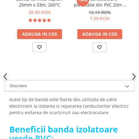
YAHBOOM
25mm x 33m, 260°C
portocalie din PVC 20m X
c
Burghie pentru Metal
19mm X 0.15mm
YATO
39,99 RON
12,19 RON
Genti pentru Scule si Unelte
7,99 RON
ZUBR
Electronica
Unelte pentru Electronica
ADAUGA IN COS
ADAUGA IN COS
Aparate de Sudura in Puncte
Microscoape Digitale
Osciloscoape Digitale
Generatoare de Semnal
Surse de Laborator
Statii de Lipit
Descriere
Letcon
Accesorii pentru Lipit
Acest tip de banda este foarte des utilizata de catre
electricieni la izolarea si repararea conductorilor electrici
Surubelnite de Precizie
pentru evitarea de scurtciruit sau electrocutare.
Clesti de Precizie
Kituri Electronice
Beneficii banda izolatoare
Placi de Dezvoltare
verde PVC: