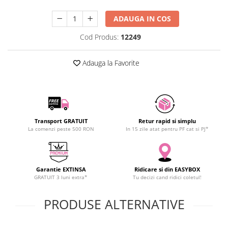
SCHRACK TECHNIK
ADAUGA IN COS
SAMSUNG
SUNKKO
Cod Produs:
12249
SANYO
SUPERFIRE
Adauga la Favorite
SONOFF
TERMOPASTY
TOPDON
TAXNELE
Transport GRATUIT
Retur rapid si simplu
TENPOWER
La comenzi peste 500 RON
In 15 zile atat pentru PF cat si PJ*
VICTOR
VETO PRO PAC
WEICON
Garantie EXTINSA
Ridicare si din EASYBOX
GRATUIT 3 luni extra*
Tu decizi cand ridici coletul!
WERA
WIHA
PRODUSE ALTERNATIVE
WAIT TOOLS
WEEEMAKE