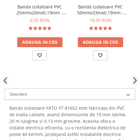
YAHBOOM
Banda izolatoare PVC
Banda izolatoare PVC
YATO
25mmx20mx0,19mm -
50mmx33mx0,19mm -
1
YATO YT-8174
YATO YT-8177
ZUBR
6,05 RON
18,90 RON
ADAUGA IN COS
ADAUGA IN COS
Descriere
Banda izolatoare YATO YT-81652 este fabricata din PVC
de inalta calitate, avand dimensiunile de 19 mm latime,
20 m lungime si 0.13 mm grosime. Aceasta ofera o
izolatie electrica eficienta, cu o rezistenta dielectrica de
peste 40 kV/mm, protejand astfel instalatiile electrice