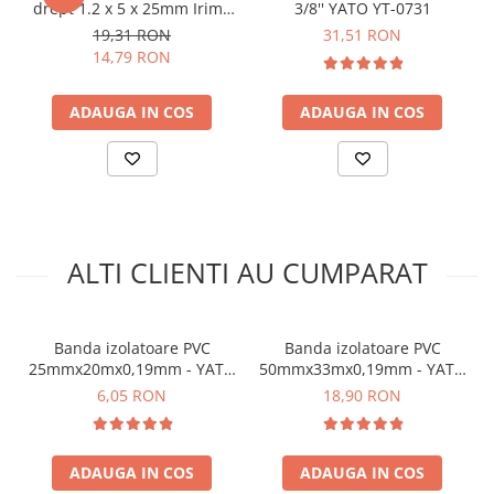
drept 1.2 x 5 x 25mm Irimo
3/8'' YATO YT-0731
Material:
PVC
408-5.5-25
19,31 RON
31,51 RON
Culoare:
verde
14,79 RON
Dimensiuni:
19 mm x 20 m x 0,13 mm
Rezistenta dielectrica:
>40 kV/mm
Temperatura de operare:
+5°C pana la +50°C
ADAUGA IN COS
ADAUGA IN COS
Temperatura de depozitare:
+10°C pana la +40°C
Standard:
EN60454-3-1-1 / F-PVC / 60 / R-Tp
ALTI CLIENTI AU CUMPARAT
Ce contine cutia?
1x Banda izolatoare PVC verde 19mmx20mx0,13mm -
Banda izolatoare PVC
Banda izolatoare PVC
YATO YT-81652
25mmx20mx0,19mm - YATO
50mmx33mx0,19mm - YATO
YT-8174
YT-8177
6,05 RON
18,90 RON
ADAUGA IN COS
ADAUGA IN COS