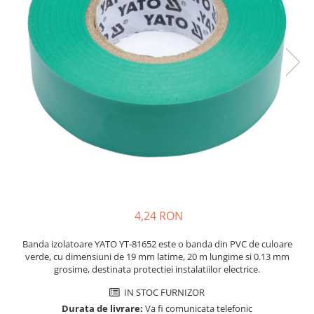
Placi de Expansiune
Tablouri Electrice
Chei Dinamometrice
Camere Termoviziune
JBC
Module Electronice
Accesorii Tablouri Electrice
Chei Fixe
JCD
Sublere
Senzori Electronici
Stabilizatoare de Tensiune
Chei Reglabile
JGNE
Micrometre
Componente Electronice
Chei Combinate
Convertoare de Tensiune
KEYESTUDIO
Chei Inelare cu Cot
Gadgets
KNIPEX
Banda Izolatoare
Rulete
KPS
Nivele cu bula
LG CHEM
Truse de Scule
LONGWEI
Scule Electrice
MESTEK
Unelte Multifunctionale
MICROBIT
Surubelnite Electrice
MURATA
4,24 RON
Polizoare
MOLICEL
Masini de Gaurit si Insurubat
MVAVA
Banda izolatoare YATO YT-81652 este o banda din PVC de culoare
Accesorii pentru Gaurit
OPTO-EDU
verde, cu dimensiuni de 19 mm latime, 20 m lungime si 0.13 mm
grosime, destinata protectiei instalatiilor electrice.
PIERGIACOMI
Burghie pentru Metal
RASPBERRY PI
IN STOC FURNIZOR
Genti pentru Scule si Unelte
RUKO
Durata de livrare:
Va fi comunicata telefonic