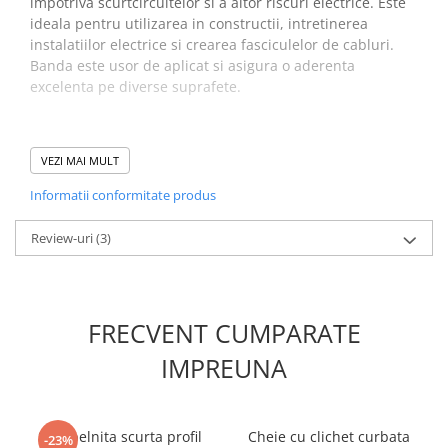
impotriva scurtcircuitelor si a altor riscuri electrice. Este
ideala pentru utilizarea in constructii, intretinerea
instalatiilor electrice si crearea fasciculelor de cabluri.
Banda este usor de aplicat si asigura o aderenta
excelenta pe diverse suprafete.
Beneficii banda izolatoare
VEZI MAI MULT
verde YATO YT-81652:
Informatii conformitate produs
Izolatie electrica eficienta
Review-uri
(3)
Rezistenta dielectrica ridicata
Temperatura de operare larga
Aderenta excelenta pe diverse suprafete
Ideala pentru aplicatii electrice profesionale
FRECVENT CUMPARATE
IMPREUNA
Specificatii banda izolatoare
PVC:
Surubelnita scurta profil
Cheie cu clichet curbata
-23%