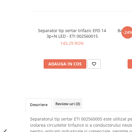
SCHRACK TECHNIK
Seturi de Surubelnite
SAMSUNG
Cuttere
SUNKKO
Foarfeca Electrician
SANYO
Chei Dinamometrice
Separator tip sertar trifazic EFD 14
Bara iz
-24
SUPERFIRE
3p+N LED - ETI 002560015
Chei Fixe
143,29 RON
SONOFF
Chei Reglabile
TERMOPASTY
Chei Combinate
TOPDON
Chei Inelare cu Cot
ADAUGA IN COS
TAXNELE
Rulete
TENPOWER
Nivele cu bula
VICTOR
Truse de Scule
VETO PRO PAC
Scule Electrice
WEICON
Unelte Multifunctionale
Review-uri
(0)
WERA
Descriere
Surubelnite Electrice
WIHA
Polizoare
Separatorul tip sertar ETI 002560005 este utilizat 
WAIT TOOLS
Masini de Gaurit si Insurubat
izolarea circuitelor trifazice si a conductorului neutr
WEEEMAKE
Accesorii pentru Gaurit
pentru aplicatii industriale si comerciale, permite o