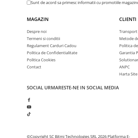
arc electric
Sunt de acord sa primesc informatii cu promotiile magazinu
Descarcatoare de Supratensiune
Contactoare
MAGAZIN
CLIENTI
Blocuri de Distributie
Despre noi
Transport 
Tablouri Electrice
Termeni si conditii
Metode de
Accesorii Tablouri Electrice
Regulament Carduri Cadou
Politica d
Stabilizatoare de Tensiune
Politica de Confidentialitate
Garantia 
Politica Cookies
Solutionare
Convertoare de Tensiune
Contact
ANPC
Banda Izolatoare
Harta Site
Panouri Fotovoltaice
Smart Home
SOCIAL
URMARESTE-NE IN SOCIAL MEDIA
Intrerupatoare Smart
Prize Inteligente
Module Smart Home
Camere Supraveghere
Iluminat
©Copyright SC Bitmi Technologies SRL 2026
Platforma E-