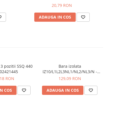
20,79 RON
ADAUGA IN COS
AD
3 pozitii SSQ 440
Bara izolata
Sistem st
002421445
IZ10/L1L2L3NL1/NL2/NL3/N -
aerosol
ETI 002921276
electrice
,18 RON
129,09 RON
1.
N COS
ADAUGA IN COS
ADAUG