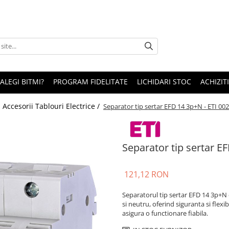
 ALEGI BITMI?
PROGRAM FIDELITATE
LICHIDARI STOC
ACHIZITI
/
Accesorii Tablouri Electrice /
Separator tip sertar EFD 14 3p+N - ETI 00
Separator tip sertar E
121,12 RON
Separatorul tip sertar EFD 14 3p+N d
si neutru, oferind siguranta si flexib
asigura o functionare fiabila.