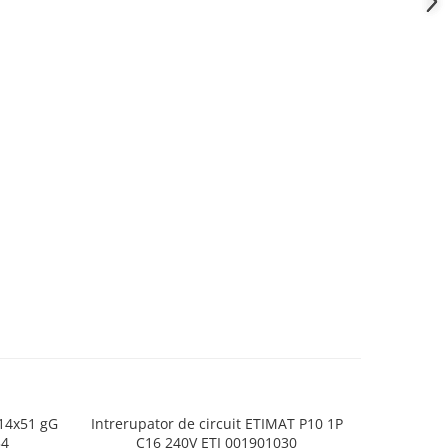
H14x51 gG
Intrerupator de circuit ETIMAT P10 1P
Siguranta 
34
C16 240V ETI 001901030
I