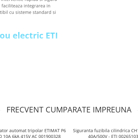
faciliteaza integrarea in
tibil cu sisteme standard si
ou electric ETI
dimensiunea 14 x 51 mm
FRECVENT CUMPARATE IMPREUNA
ator automat tripolar ETIMAT P6
Siguranta fuzibila cilindrica C
0 10A 6kA 415V AC 001900328
40A/500V - ETI 0026510