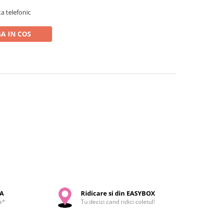
a telefonic
A IN COS
SA
Ridicare si din EASYBOX
a*
Tu decizi cand ridici coletul!