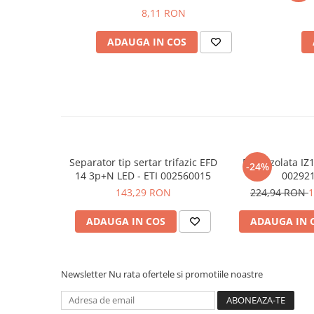
Placi de Expansiune
8,11 RON
Vezi fisa tehnica
AICI
Module Electronice
ADAUGA IN COS
Senzori Electronici
Ce contine cutia?
Componente Electronice
1x Separator tip sertar EFD 14 3p+N - ETI 00256000
Gadgets
Electrice
Acumulatori si Baterii
Acumulatori
Separator tip sertar trifazic EFD
Bara izolata IZ1
-24%
Baterii
14 3p+N LED - ETI 002560015
00292
143,29 RON
224,94 RON
1
Distributie Comutatie si Protectie
Contoare si Relee Electrice
ADAUGA IN COS
ADAUGA IN 
Sigurante Automate
Sigurante Fuzibile
Sigurante Diferentiale RCBO
Newsletter
Nu rata ofertele si promotiile noastre
Protectii diferentiale RCCB
Dispozitive AFDD detectare defect