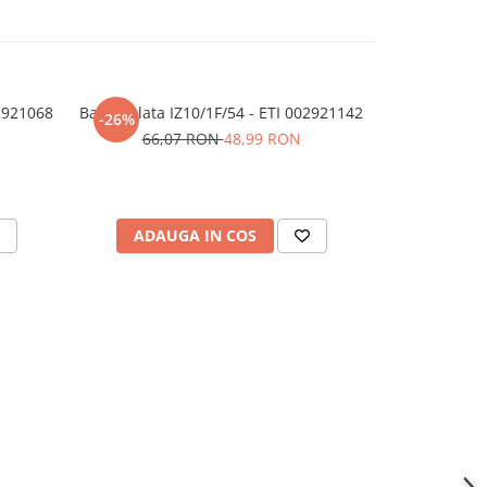
02921068
Bara izolata IZ10/1F/54 - ETI 002921142
Separator t
-26%
3p+N
66,07 RON
48,99 RON
ADAUGA IN COS
ADAU