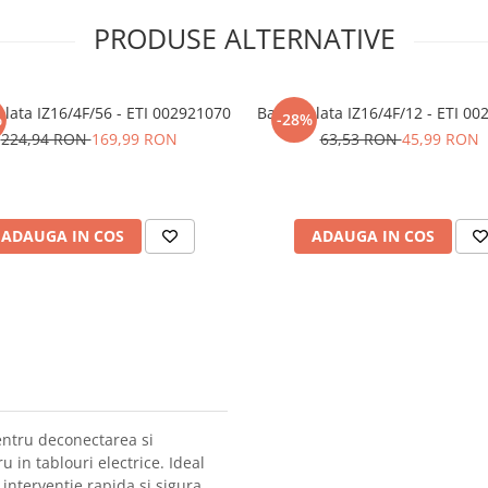
PRODUSE ALTERNATIVE
olata IZ16/4F/56 - ETI 002921070
Bara izolata IZ16/4F/12 - ETI 0
%
-28%
224,94 RON
169,99 RON
63,53 RON
45,99 RON
ADAUGA IN COS
ADAUGA IN COS
pentru deconectarea si
u in tablouri electrice. Ideal
 interventie rapida si sigura