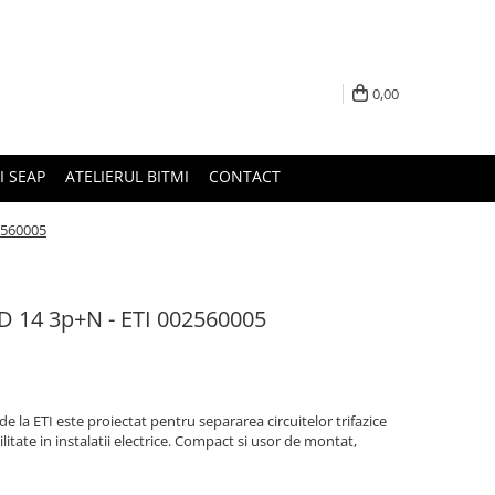
0,00
I SEAP
ATELIERUL BITMI
CONTACT
2560005
FD 14 3p+N - ETI 002560005
e la ETI este proiectat pentru separarea circuitelor trifazice
ilitate in instalatii electrice. Compact si usor de montat,