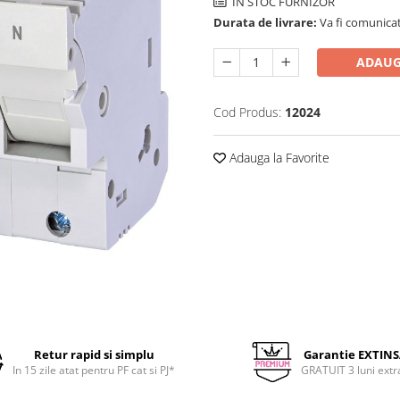
IN STOC FURNIZOR
Durata de livrare:
Va fi comunicat
ADAUG
Cod Produs:
12024
Adauga la Favorite
Retur rapid si simplu
Garantie EXTIN
In 15 zile atat pentru PF cat si PJ*
GRATUIT 3 luni extr