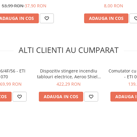
53,99 RON
37,90 RON
8,00 RON
ADAUGA IN COS
ADAUGA IN COS
5
ALTI CLIENTI AU CUMPARAT
6/4F/56 - ETI
Dispozitiv stingere incendiu
Comutator cu 
1070
tablouri electrice, Aeroo Shield
- ETI 
AS01
69,99 RON
422,29 RON
139
COS
ADAUGA IN COS
ADAUGA I