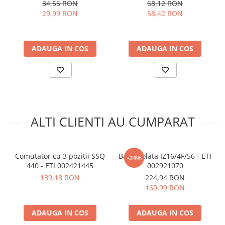
ETI 002191107
2.4GHz, Sonoff MINIR4M
34,56 RON
68,12 RON
arc electric
29,99 RON
58,42 RON
Descarcatoare de Supratensiune
Ce contine cutia?
Contactoare
1x Comutator cu 3 pozitii SSQ 240 - ETI 002421425
Blocuri de Distributie
ADAUGA IN COS
ADAUGA IN COS
Tablouri Electrice
Accesorii Tablouri Electrice
Stabilizatoare de Tensiune
Convertoare de Tensiune
Banda Izolatoare
ALTI CLIENTI AU CUMPARAT
Panouri Fotovoltaice
Smart Home
Intrerupatoare Smart
Comutator cu 3 pozitii SSQ
Bara izolata IZ16/4F/56 - ETI
-24%
440 - ETI 002421445
002921070
Prize Inteligente
139,18 RON
224,94 RON
Module Smart Home
169,99 RON
Camere Supraveghere
ADAUGA IN COS
ADAUGA IN COS
Iluminat