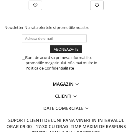
Lanterne
Lanterne de Cap
Lanterne de Mana
Newsletter
Nu rata ofertele si promotiile noastre
Lampi Solare
Proiectoare LED
Aeroterme
Auto
Sunt de acord sa primesc informatii cu
Roboti de Pornire Auto
promotiile magazinului. Afla mai multe in
Politica de Confidentialitate
Microscoape Biologice
MAGAZIN
CLIENTI
DATE COMERCIALE
SUPORT CLIENTI
DE LUNI PANA VINERI IN INTERVALUL
ORAR 09:00 - 17:30 CU DRAG. TIMP MAXIM DE RASPUNS