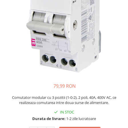
JBC
Termometre
JCD
Camere Termoviziune
JGNE
Sublere
KEYESTUDIO
Micrometre
KNIPEX
Scule si Unelte
KPS
Scule de Mana
LG CHEM
LONGWEI
Clesti de Taiat
MESTEK
Clesti pentru Dezizolat
MICROBIT
Clesti de Sertizare
MURATA
Clesti Multifunctionali
79,99 RON
MOLICEL
Clesti Papagal
MVAVA
Clesti Autoblocanti
Comutator modular cu 3 pozitii (1-0-2), 2 poli, 40A, 400V AC, ce
realizeaza comutarea intre doua surse de alimentare.
OPTO-EDU
Menghine
PIERGIACOMI
Clesti Electrician 1000V
IN STOC
RASPBERRY PI
Surubelnite Simple
Durata de livrare:
1-2 zile lucratoare
RUKO
Surubelnite Electrician 1000V