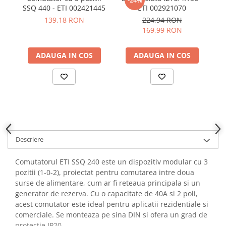
-24%
YAHBOOM
SSQ 440 - ETI 002421445
ETI 002921070
Burghie pentru Metal
pa
YATO
139,18 RON
224,94 RON
Genti pentru Scule si Unelte
169,99 RON
ZUBR
Electronica
Unelte pentru Electronica
ADAUGA IN COS
ADAUGA IN COS
Aparate de Sudura in Puncte
Microscoape Digitale
Osciloscoape Digitale
Generatoare de Semnal
Surse de Laborator
Statii de Lipit
Descriere
Letcon
Accesorii pentru Lipit
Comutatorul ETI SSQ 240 este un dispozitiv modular cu 3
pozitii (1-0-2), proiectat pentru comutarea intre doua
Surubelnite de Precizie
surse de alimentare, cum ar fi reteaua principala si un
Clesti de Precizie
generator de rezerva. Cu o capacitate de 40A si 2 poli,
Kituri Electronice
acest comutator este ideal pentru aplicatii rezidentiale si
comerciale. Se monteaza pe sina DIN si ofera un grad de
Placi de Dezvoltare
protectie IP20.