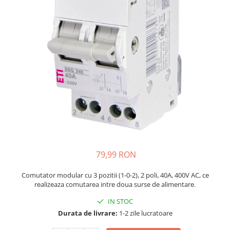
JBC
Termometre
JCD
Camere Termoviziune
JGNE
Sublere
KEYESTUDIO
Micrometre
KNIPEX
Scule si Unelte
KPS
Scule de Mana
LG CHEM
LONGWEI
Clesti de Taiat
MESTEK
Clesti pentru Dezizolat
MICROBIT
Clesti de Sertizare
MURATA
Clesti Multifunctionali
79,99 RON
MOLICEL
Clesti Papagal
MVAVA
Clesti Autoblocanti
Comutator modular cu 3 pozitii (1-0-2), 2 poli, 40A, 400V AC, ce
realizeaza comutarea intre doua surse de alimentare.
OPTO-EDU
Menghine
PIERGIACOMI
Clesti Electrician 1000V
IN STOC
RASPBERRY PI
Surubelnite Simple
Durata de livrare:
1-2 zile lucratoare
RUKO
Surubelnite Electrician 1000V