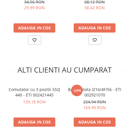
ETI 002191107
2.4GHz, Sonoff MINIR4M
34,56 RON
68,12 RON
arc electric
29,99 RON
58,42 RON
Descarcatoare de Supratensiune
Ce contine cutia?
Contactoare
1x Comutator cu 3 pozitii SSQ 240 - ETI 002421425
Blocuri de Distributie
ADAUGA IN COS
ADAUGA IN COS
Tablouri Electrice
Accesorii Tablouri Electrice
Stabilizatoare de Tensiune
Convertoare de Tensiune
Banda Izolatoare
ALTI CLIENTI AU CUMPARAT
Panouri Fotovoltaice
Smart Home
Intrerupatoare Smart
Comutator cu 3 pozitii SSQ
Bara izolata IZ16/4F/56 - ETI
-24%
440 - ETI 002421445
002921070
Prize Inteligente
139,18 RON
224,94 RON
Module Smart Home
169,99 RON
Camere Supraveghere
ADAUGA IN COS
ADAUGA IN COS
Iluminat