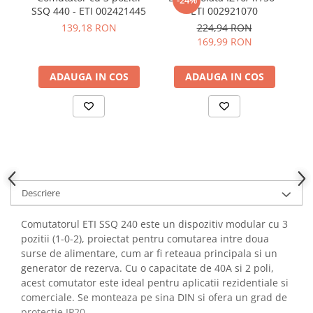
-24%
YAHBOOM
SSQ 440 - ETI 002421445
ETI 002921070
Burghie pentru Metal
pa
YATO
139,18 RON
224,94 RON
Genti pentru Scule si Unelte
169,99 RON
ZUBR
Electronica
Unelte pentru Electronica
ADAUGA IN COS
ADAUGA IN COS
Aparate de Sudura in Puncte
Microscoape Digitale
Osciloscoape Digitale
Generatoare de Semnal
Surse de Laborator
Statii de Lipit
Descriere
Letcon
Accesorii pentru Lipit
Comutatorul ETI SSQ 240 este un dispozitiv modular cu 3
pozitii (1-0-2), proiectat pentru comutarea intre doua
Surubelnite de Precizie
surse de alimentare, cum ar fi reteaua principala si un
Clesti de Precizie
generator de rezerva. Cu o capacitate de 40A si 2 poli,
Kituri Electronice
acest comutator este ideal pentru aplicatii rezidentiale si
comerciale. Se monteaza pe sina DIN si ofera un grad de
Placi de Dezvoltare
protectie IP20.