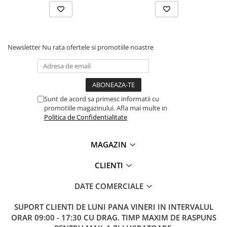
Lanterne
Lanterne de Cap
Lanterne de Mana
Newsletter
Nu rata ofertele si promotiile noastre
Lampi Solare
Proiectoare LED
Aeroterme
Auto
Sunt de acord sa primesc informatii cu
Roboti de Pornire Auto
promotiile magazinului. Afla mai multe in
Politica de Confidentialitate
Microscoape Biologice
MAGAZIN
CLIENTI
DATE COMERCIALE
SUPORT CLIENTI
DE LUNI PANA VINERI IN INTERVALUL
ORAR 09:00 - 17:30 CU DRAG. TIMP MAXIM DE RASPUNS