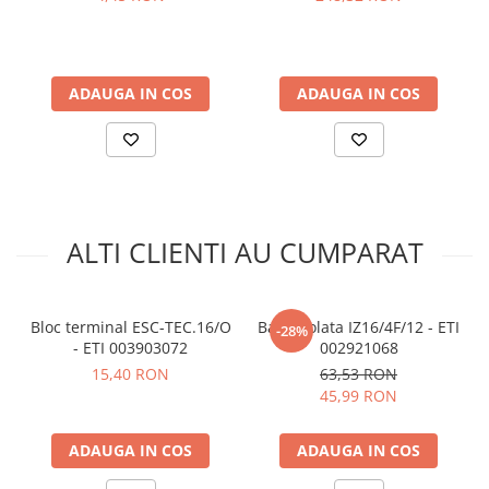
Ce contine cutia?
W/mK)
1 x Clema de impamantare ESC-TEO.4 ETI 003903067
ADAUGA IN COS
ADAUGA IN COS
ALTI CLIENTI AU CUMPARAT
Bloc terminal ESC-TEC.16/O
Bara izolata IZ16/4F/12 - ETI
-28%
- ETI 003903072
002921068
15,40 RON
63,53 RON
45,99 RON
ADAUGA IN COS
ADAUGA IN COS