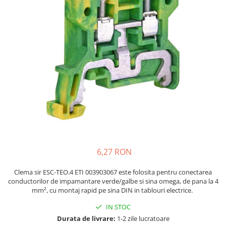
Placi de Expansiune
Tablouri Electrice
Chei Dinamometrice
Camere Termoviziune
JBC
Module Electronice
Accesorii Tablouri Electrice
Chei Fixe
JCD
Sublere
Senzori Electronici
Stabilizatoare de Tensiune
Chei Reglabile
JGNE
Micrometre
Componente Electronice
Chei Combinate
Convertoare de Tensiune
KEYESTUDIO
Chei Inelare cu Cot
Gadgets
KNIPEX
Banda Izolatoare
Rulete
KPS
Nivele cu bula
LG CHEM
Truse de Scule
LONGWEI
Scule Electrice
MESTEK
Unelte Multifunctionale
MICROBIT
Surubelnite Electrice
MURATA
6,27 RON
Polizoare
MOLICEL
Masini de Gaurit si Insurubat
MVAVA
Clema sir ESC-TEO.4 ETI 003903067 este folosita pentru conectarea
conductorilor de impamantare verde/galbe si sina omega, de pana la 4
Accesorii pentru Gaurit
OPTO-EDU
mm², cu montaj rapid pe sina DIN in tablouri electrice.
PIERGIACOMI
Burghie pentru Metal
IN STOC
RASPBERRY PI
Genti pentru Scule si Unelte
Durata de livrare:
1-2 zile lucratoare
RUKO