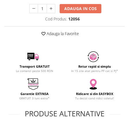
SCHRACK TECHNIK
ADAUGA IN COS
SAMSUNG
Cod Produs:
12056
SUNKKO
SANYO
Adauga la Favorite
SUPERFIRE
SONOFF
TERMOPASTY
TOPDON
TAXNELE
Transport GRATUIT
Retur rapid si simplu
La comenzi peste 500 RON
In 15 zile atat pentru PF cat si PJ*
TENPOWER
VICTOR
VETO PRO PAC
Garantie EXTINSA
Ridicare si din EASYBOX
WEICON
GRATUIT 3 luni extra*
Tu decizi cand ridici coletul!
WERA
WIHA
PRODUSE ALTERNATIVE
WAIT TOOLS
WEEEMAKE