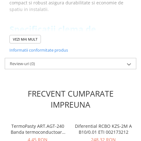
compact si robust asigura durabilitate si economie de
spatiu in instalatii.
Specificatii clema de
impamantare ESC-TEO.4 :
VEZI MAI MULT
Informatii conformitate produs
Descriere:
ESC-TEO.4
Montare:
Șină tip DIN 35 mm
Review-uri
(0)
Nivel:
Singura
Tensiunea nominală(V):
none
Tip:
Blocuri terminale tip ES
Tensiunea nominala de rezistenta Uimp (kV):
8 kV
FRECVENT CUMPARATE
Culoare:
Galben-verde
Secțiune transversală nominală:
4
IMPREUNA
Sectiunea transversala a conductorului (mm2):
0.2 - 6
Conexiune incrucisata:
nu
Sectiune finala:
da
TermoPasty ART.AGT-240
Diferential RCBO KZS-2M A
Vezi fisa tehnica
AICI
Banda termoconductoare
B10/0.01 ETI 002173212
41.5x28.2x0.3mm (1.5
4,45 RON
248,32 RON