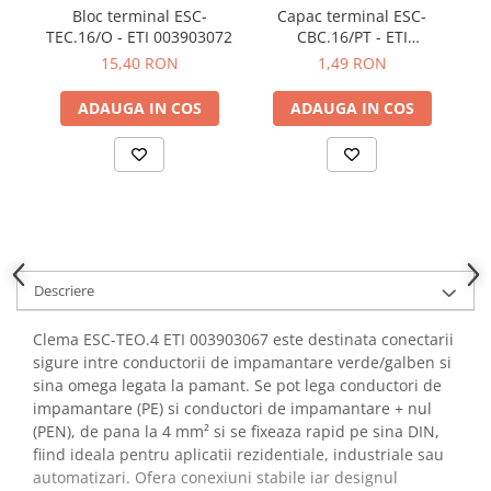
YAHBOOM
Bloc terminal ESC-
Capac terminal ESC-
TEC.16/O - ETI 003903072
CBC.16/PT - ETI
Sc
YATO
003903011
15,40 RON
1,49 RON
ZUBR
ADAUGA IN COS
ADAUGA IN COS
Descriere
Clema ESC-TEO.4 ETI 003903067 este destinata conectarii
sigure intre conductorii de impamantare verde/galben si
sina omega legata la pamant. Se pot lega conductori de
impamantare (PE) si conductori de impamantare + nul
(PEN), de pana la 4 mm² si se fixeaza rapid pe sina DIN,
fiind ideala pentru aplicatii rezidentiale, industriale sau
automatizari. Ofera conexiuni stabile iar designul