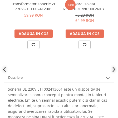
YAHBOOM
Transformator sonerie ZE
Bara izolata
I
-14%
Burghie pentru Metal
230V - ETI 002412001
IZ10/L1L2L3NL1NL2NL3N
YATO
Genti pentru Scule si Unelte
ETI 002921275
59,99 RON
75,23 RON
ZUBR
64,99 RON
Electronica
Unelte pentru Electronica
ADAUGA IN COS
ADAUGA IN COS
Aparate de Sudura in Puncte
Microscoape Digitale
Osciloscoape Digitale
Generatoare de Semnal
Surse de Laborator
Statii de Lipit
Letcon
Descriere
Accesorii pentru Lipit
Soneria BE 230V ETI 002413001 este un dispozitiv de
Surubelnite de Precizie
semnalizare sonora conceput pentru montaj in tablouri
Clesti de Precizie
electrice. Emite un semnal acustic puternic si clar in caz
Kituri Electronice
de defectiuni, suprasarcini sau alte stari anormale,
asigurand avertizarea rapida a utilizatorului. Se
Placi de Dezvoltare
monteaza pe sina DIN si functioneaza la 230V AC. Este