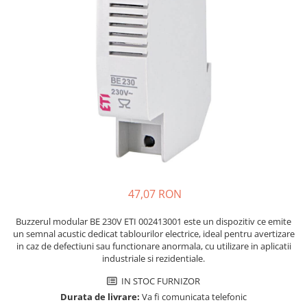
JBC
Termometre
JCD
Camere Termoviziune
JGNE
Sublere
KEYESTUDIO
Micrometre
KNIPEX
Scule si Unelte
KPS
Scule de Mana
LG CHEM
LONGWEI
Clesti de Taiat
MESTEK
Clesti pentru Dezizolat
MICROBIT
Clesti de Sertizare
47,07 RON
MURATA
Clesti Multifunctionali
MOLICEL
Clesti Papagal
Buzzerul modular BE 230V ETI 002413001 este un dispozitiv ce emite
MVAVA
Clesti Autoblocanti
un semnal acustic dedicat tablourilor electrice, ideal pentru avertizare
in caz de defectiuni sau functionare anormala, cu utilizare in aplicatii
OPTO-EDU
Menghine
industriale si rezidentiale.
PIERGIACOMI
Clesti Electrician 1000V
IN STOC FURNIZOR
RASPBERRY PI
Surubelnite Simple
Durata de livrare:
Va fi comunicata telefonic
RUKO
Surubelnite Electrician 1000V