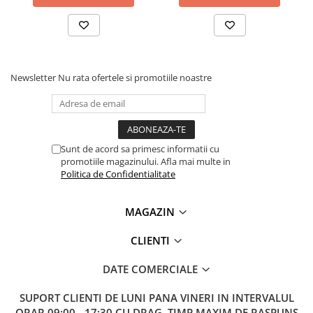
Lanterne
Lanterne de Cap
Lanterne de Mana
Lampi Solare
Newsletter
Nu rata ofertele si promotiile noastre
Proiectoare LED
Aeroterme
Auto
Roboti de Pornire Auto
Sunt de acord sa primesc informatii cu
promotiile magazinului. Afla mai multe in
Microscoape Biologice
Politica de Confidentialitate
MAGAZIN
CLIENTI
DATE COMERCIALE
SUPORT CLIENTI
DE LUNI PANA VINERI IN INTERVALUL
ORAR 09:00 - 17:30 CU DRAG. TIMP MAXIM DE RASPUNS