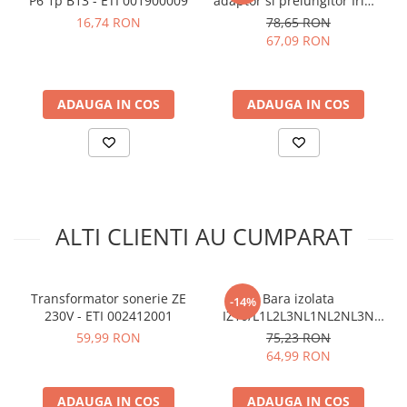
P6 1p B13 - ETI 001900009
adaptor si prelungitor Irimo
arc electric
1 x Buzzer BE 230V ETI 002413001
475-32-1
16,74 RON
78,65 RON
Descarcatoare de Supratensiune
67,09 RON
Contactoare
Blocuri de Distributie
Tablouri Electrice
ADAUGA IN COS
ADAUGA IN COS
Accesorii Tablouri Electrice
Stabilizatoare de Tensiune
Convertoare de Tensiune
Banda Izolatoare
ALTI CLIENTI AU CUMPARAT
Panouri Fotovoltaice
Smart Home
Intrerupatoare Smart
Transformator sonerie ZE
Bara izolata
-14%
Prize Inteligente
230V - ETI 002412001
IZ10/L1L2L3NL1NL2NL3N
ETI 002921275
Module Smart Home
59,99 RON
75,23 RON
64,99 RON
Camere Supraveghere
Iluminat
ADAUGA IN COS
ADAUGA IN COS