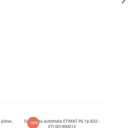
 piese,
Siguranta automata ETIMAT P6 1p B32 -
Intrerupa
-18%
-30%
ETI 001900013
curba 