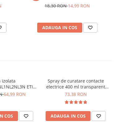
N
18,30 RON
14,99 RON
3
ADAUGA IN COS
AD
 izolata
Spray de curatare contacte
Separator 
NL1NL2NL3N ETI
electrice 400 ml transparent
2p LED
921275
WEICON 10030340
ON
64,99 RON
73,38 RON
N COS
ADAUGA IN COS
ADAUG