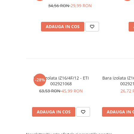
Placi de Expansiune
Sectiune finala:
Da
34,56 RON
29,99 RON
Module Electronice
Vezi fisa tehnica
AICI
Senzori Electronici
Manual de instructiuni disponibil
AICI
ADAUGA IN COS
Componente Electronice
Ce contine cutia?
Gadgets
1x Bloc terminal ESC-CBC.16 - ETI 003903004
Electrice
Acumulatori si Baterii
Acumulatori
Baterii
Bara izolata IZ16/4F/12 - ETI
Bara izolata IZ1
-28%
Distributie Comutatie si Protectie
002921068
00292
63,53 RON
45,99 RON
26,72
Contoare si Relee Electrice
Sigurante Automate
Sigurante Fuzibile
ADAUGA IN COS
ADAUGA IN 
Sigurante Diferentiale RCBO
Protectii diferentiale RCCB
Dispozitive AFDD detectare defect