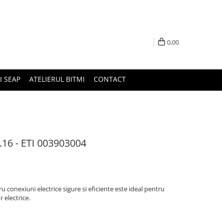
0,00
I SEAP
ATELIERUL BITMI
CONTACT
.16 - ETI 003903004
 conexiuni electrice sigure si eficiente este ideal pentru
r electrice.