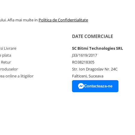
lui. Afla mai multe in
Politica de Confidentialitate
DATE COMERCIALE
si Livrare
SC Bitmi Technologies SRL
 plata
J33/1619/2017
e Retur
RO38218305
Produselor
Str. Ion Dragoslav Nr. 24C
a online a litigiilor
Falticeni, Suceava
Contacteaza-ne