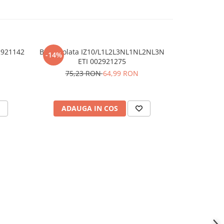
02921142
Bara izolata IZ10/L1L2L3NL1NL2NL3N
Spray de cu
-14%
ETI 002921275
400 ml tran
75,23 RON
64,99 RON
ADAUGA IN COS
ADAU