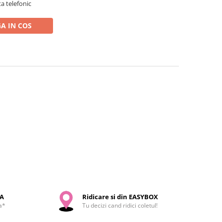
a telefonic
A IN COS
SA
Ridicare si din EASYBOX
a*
Tu decizi cand ridici coletul!