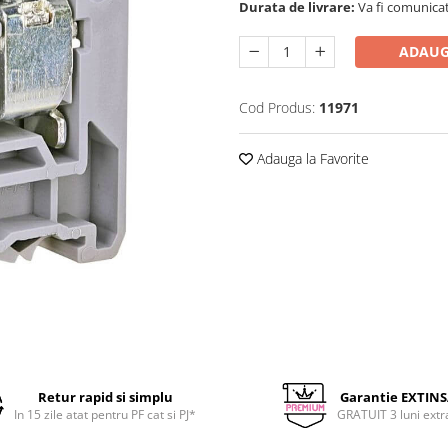
Durata de livrare:
Va fi comunicat
ADAUG
Cod Produs:
11971
Adauga la Favorite
Retur rapid si simplu
Garantie EXTIN
In 15 zile atat pentru PF cat si PJ*
GRATUIT 3 luni extr