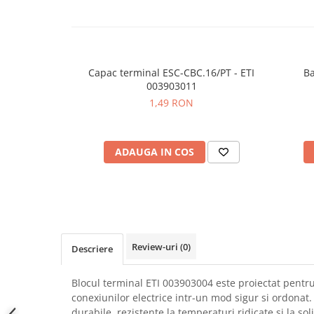
SCHRACK TECHNIK
Seturi de Surubelnite
SAMSUNG
Cuttere
SUNKKO
Foarfeca Electrician
SANYO
Chei Dinamometrice
Capac terminal ESC-CBC.16/PT - ETI
Ba
SUPERFIRE
003903011
Chei Fixe
1,49 RON
SONOFF
Chei Reglabile
TERMOPASTY
Chei Combinate
TOPDON
Chei Inelare cu Cot
ADAUGA IN COS
TAXNELE
Rulete
TENPOWER
Nivele cu bula
VICTOR
Truse de Scule
VETO PRO PAC
Scule Electrice
WEICON
Unelte Multifunctionale
Review-uri
(0)
WERA
Descriere
Surubelnite Electrice
WIHA
Polizoare
Blocul terminal ETI 003903004 este proiectat pentru 
WAIT TOOLS
Masini de Gaurit si Insurubat
conexiunilor electrice intr-un mod sigur si ordonat.
WEEEMAKE
Accesorii pentru Gaurit
durabile, rezistente la temperaturi ridicate si la sol