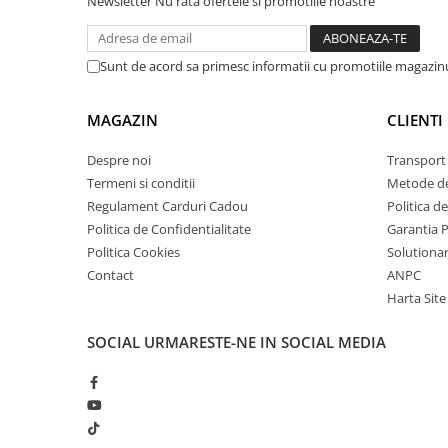
Newsletter
Nu rata ofertele si promotiile noastre
arc electric
Descarcatoare de Supratensiune
Contactoare
Sunt de acord sa primesc informatii cu promotiile magazinu
Blocuri de Distributie
Tablouri Electrice
MAGAZIN
CLIENTI
Accesorii Tablouri Electrice
Despre noi
Transport 
Stabilizatoare de Tensiune
Termeni si conditii
Metode de
Convertoare de Tensiune
Regulament Carduri Cadou
Politica d
Banda Izolatoare
Politica de Confidentialitate
Garantia 
Politica Cookies
Solutionare
Panouri Fotovoltaice
Contact
ANPC
Smart Home
Harta Site
Intrerupatoare Smart
Prize Inteligente
SOCIAL
URMARESTE-NE IN SOCIAL MEDIA
Module Smart Home
Camere Supraveghere
Iluminat