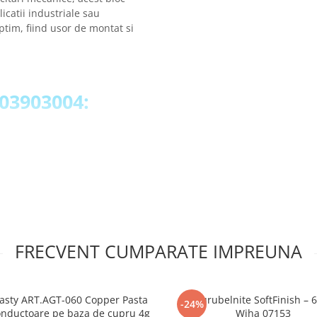
licatii industriale sau
optim, fiind usor de montat si
003903004:
kV
FRECVENT CUMPARATE IMPREUNA
6mm²
(mm²):
114 mm²
-25 mm²
asty ART.AGT-060 Copper Pasta
Set surubelnite SoftFinish – 6
-24%
nductoare pe baza de cupru 4g
Wiha 07153