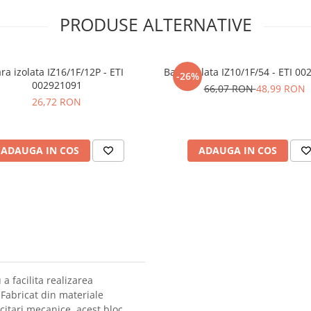
PRODUSE ALTERNATIVE
ra izolata IZ16/1F/12P - ETI
Bara izolata IZ10/1F/54 - ETI 0
-26%
002921091
66,07 RON
48,99 RON
26,72 RON
ADAUGA IN COS
ADAUGA IN COS
a facilita realizarea
 Fabricat din materiale
icitari mecanice, acest bloc