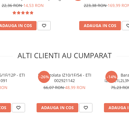
22,36 RON
14,53 RON
223,38 RON
169,99 RO
ADAUGA IN COS
ADAUGA IN COS
ALTI CLIENTI AU CUMPARAT
6/1F/12P - ETI
Bara izolata IZ10/1F/54 - ETI
Bara
-26%
-14%
1091
002921142
IZ10/L1L2L3
002
 RON
66,07 RON
48,99 RON
75,23 R
COS
ADAUGA IN COS
ADAUGA I