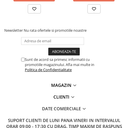
Lanterne
Lanterne de Cap
Lanterne de Mana
Lampi Solare
Newsletter
Nu rata ofertele si promotiile noastre
Proiectoare LED
Aeroterme
Auto
Roboti de Pornire Auto
Sunt de acord sa primesc informatii cu
promotiile magazinului. Afla mai multe in
Microscoape Biologice
Politica de Confidentialitate
MAGAZIN
CLIENTI
DATE COMERCIALE
SUPORT CLIENTI
DE LUNI PANA VINERI IN INTERVALUL
ORAR 09:00 - 17:30 CU DRAG. TIMP MAXIM DE RASPUNS