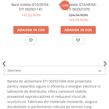
YAHBOOM
Bara izolata IZ10/3F/54 -
Bara izolata IZ16/4F/56 -
Ba
-24%
Burghie pentru Metal
YATO
ETI 002921141
ETI 002921070
Genti pentru Scule si Unelte
147,62 RON
224,94 RON
ZUBR
Electronica
169,99 RON
Unelte pentru Electronica
ADAUGA IN COS
ADAUGA IN COS
Aparate de Sudura in Puncte
Microscoape Digitale
Osciloscoape Digitale
Generatoare de Semnal
Surse de Laborator
Statii de Lipit
Descriere
Letcon
Accesorii pentru Lipit
Bareta de alimentare ETI 002921068 este proiectata
Surubelnite de Precizie
pentru repartitia sigura si eficienta a energiei electrice in
Clesti de Precizie
tablourile de distributie. Ofera conexiuni stabile,
prevenind supraincalzirea si reducand riscul de
Kituri Electronice
scurtcircuit. Fabricata din materiale rezistente, asigura
Placi de Dezvoltare
durabilitate si performanta ridicata pe termen lung.