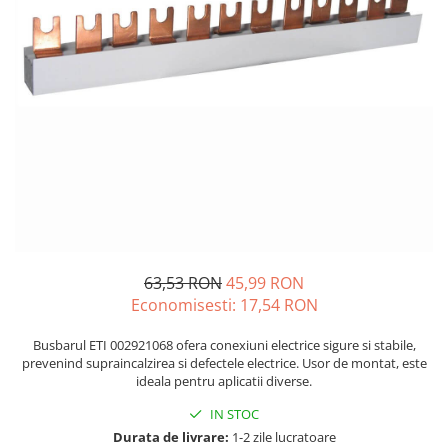
JBC
Termometre
JCD
Camere Termoviziune
JGNE
Sublere
KEYESTUDIO
Micrometre
KNIPEX
Scule si Unelte
KPS
Scule de Mana
LG CHEM
LONGWEI
Clesti de Taiat
MESTEK
Clesti pentru Dezizolat
MICROBIT
Clesti de Sertizare
63,53 RON
45,99 RON
MURATA
Clesti Multifunctionali
Economisesti:
17,54
RON
MOLICEL
Clesti Papagal
MVAVA
Clesti Autoblocanti
Busbarul ETI 002921068 ofera conexiuni electrice sigure si stabile,
OPTO-EDU
Menghine
prevenind supraincalzirea si defectele electrice. Usor de montat, este
ideala pentru aplicatii diverse.
PIERGIACOMI
Clesti Electrician 1000V
RASPBERRY PI
IN STOC
Surubelnite Simple
Durata de livrare:
1-2 zile lucratoare
RUKO
Surubelnite Electrician 1000V