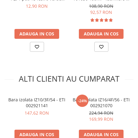
arc electric
galben, SCHRACK IK021039I
racire
12,90 RON
108,90 RON
Descarcatoare de Supratensiune
92,57 RON
1x Bara izolata ETI 002921068
Contactoare
Blocuri de Distributie
ADAUGA IN COS
ADAUGA IN COS
Tablouri Electrice
Accesorii Tablouri Electrice
Stabilizatoare de Tensiune
Convertoare de Tensiune
Banda Izolatoare
ALTI CLIENTI AU CUMPARAT
Panouri Fotovoltaice
Smart Home
Intrerupatoare Smart
Bara izolata IZ10/3F/54 - ETI
Bara izolata IZ16/4F/56 - ETI
-24%
Prize Inteligente
002921141
002921070
147,62 RON
224,94 RON
Module Smart Home
169,99 RON
Camere Supraveghere
Iluminat
ADAUGA IN COS
ADAUGA IN COS