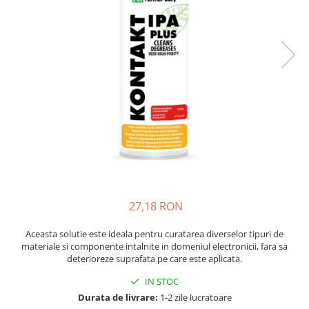
JBC
Termometre
JCD
Camere Termoviziune
JGNE
Sublere
KEYESTUDIO
Micrometre
KNIPEX
Scule si Unelte
KPS
Scule de Mana
LG CHEM
LONGWEI
Clesti de Taiat
MESTEK
Clesti pentru Dezizolat
MICROBIT
Clesti de Sertizare
MURATA
Clesti Multifunctionali
27,18 RON
MOLICEL
Clesti Papagal
MVAVA
Clesti Autoblocanti
Aceasta solutie este ideala pentru curatarea diverselor tipuri de
materiale si componente intalnite in domeniul electronicii, fara sa
OPTO-EDU
Menghine
deterioreze suprafata pe care este aplicata.
PIERGIACOMI
Clesti Electrician 1000V
IN STOC
RASPBERRY PI
Surubelnite Simple
Durata de livrare:
1-2 zile lucratoare
RUKO
Surubelnite Electrician 1000V