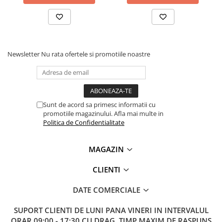
Lanterne
Ce contine cutia?
Lanterne de Cap
1x Solutie de curatare componente electronice 250ml
Lanterne de Mana
Kontakt IPA PLUS
Lampi Solare
Newsletter
Nu rata ofertele si promotiile noastre
Proiectoare LED
Aeroterme
Auto
Roboti de Pornire Auto
Sunt de acord sa primesc informatii cu
promotiile magazinului. Afla mai multe in
Microscoape Biologice
Politica de Confidentialitate
MAGAZIN
CLIENTI
DATE COMERCIALE
SUPORT CLIENTI
DE LUNI PANA VINERI IN INTERVALUL
ORAR 09:00 - 17:30 CU DRAG. TIMP MAXIM DE RASPUNS