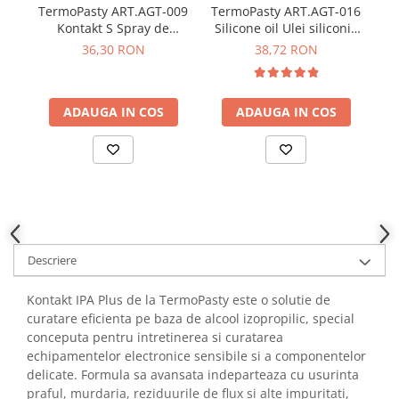
YAHBOOM
TermoPasty ART.AGT-009
TermoPasty ART.AGT-016
Te
Burghie pentru Metal
Kontakt S Spray de
Silicone oil Ulei siliconic
YATO
Genti pentru Scule si Unelte
curatare componente
pentru componente
c
36,30 RON
38,72 RON
ZUBR
electronice 300ml
electronice 300 ml
Electronica
Unelte pentru Electronica
ADAUGA IN COS
ADAUGA IN COS
Aparate de Sudura in Puncte
Microscoape Digitale
Osciloscoape Digitale
Generatoare de Semnal
Surse de Laborator
Statii de Lipit
Descriere
Letcon
Accesorii pentru Lipit
Kontakt IPA Plus de la TermoPasty este o solutie de
Surubelnite de Precizie
curatare eficienta pe baza de alcool izopropilic, special
Clesti de Precizie
conceputa pentru intretinerea si curatarea
Kituri Electronice
echipamentelor electronice sensibile si a componentelor
delicate. Formula sa avansata indeparteaza cu usurinta
Placi de Dezvoltare
praful, murdaria, reziduurile de flux si alte impuritati,