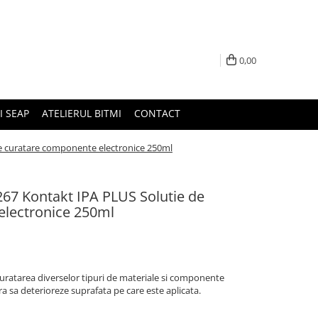
0,00
I SEAP
ATELIERUL BITMI
CONTACT
e curatare componente electronice 250ml
7 Kontakt IPA PLUS Solutie de
electronice 250ml
curatarea diverselor tipuri de materiale si componente
ara sa deterioreze suprafata pe care este aplicata.