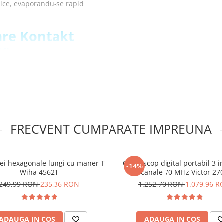
alice, evaporandu-se rapid
tare Kontakt
y:
te electronice sensibile
ind pe baza de izopropanol
surinta impuritatile fara a
rmula speciala pentru
FRECVENT CUMPARATE IMPREUNA
uurile dupa aplicare
izare
atea
hei hexagonale lungi cu maner T
Osciloscop digital portabil 3 i
re al echipamentelor prin
-14%
Wiha 45621
canale 70 MHz Victor 27
249,99 RON
235,36 RON
1.252,70 RON
1.079,96 
ratare Kontakt
y ART.AGT-
ADAUGA IN COS
ADAUGA IN COS