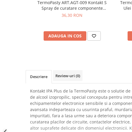
TermoPasty ART.AGT-009 Kontakt S
Termo
SCHRACK TECHNIK
Seturi de Surubelnite
Spray de curatare componente
Ulei
SAMSUNG
Cuttere
electronice 300ml
36,30 RON
SUNKKO
Foarfeca Electrician
SANYO
Chei Dinamometrice
SUPERFIRE
ADAUGA IN COS
Chei Fixe
SONOFF
Chei Reglabile
TERMOPASTY
Chei Combinate
TOPDON
Chei Inelare cu Cot
TAXNELE
Rulete
TENPOWER
Nivele cu bula
Review-uri
(0)
Descriere
VICTOR
Truse de Scule
VETO PRO PAC
Scule Electrice
Kontakt IPA Plus de la TermoPasty este o solutie de
WEICON
de alcool izopropilic, special conceputa pentru intr
Unelte Multifunctionale
echipamentelor electronice sensibile si a componen
WERA
Surubelnite Electrice
avansata indeparteaza cu usurinta praful, murdaria, 
WIHA
Polizoare
impuritati, fara a lasa urme sau a deteriora compon
WAIT TOOLS
curatarea placilor de circuite, contactelor electrice, 
Masini de Gaurit si Insurubat
WEEEMAKE
altor suprafete delicate din domeniul electronicii. 
Accesorii pentru Gaurit