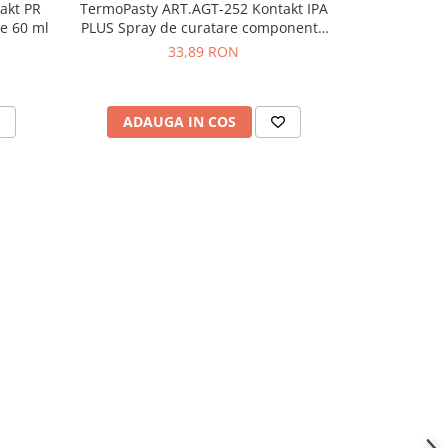
akt PR
TermoPasty ART.AGT-252 Kontakt IPA
TermoPasty 
e 60 ml
PLUS Spray de curatare componente
Plus Alc
electronice 500ml
33,89 RON
ADAUGA IN COS
ADAU