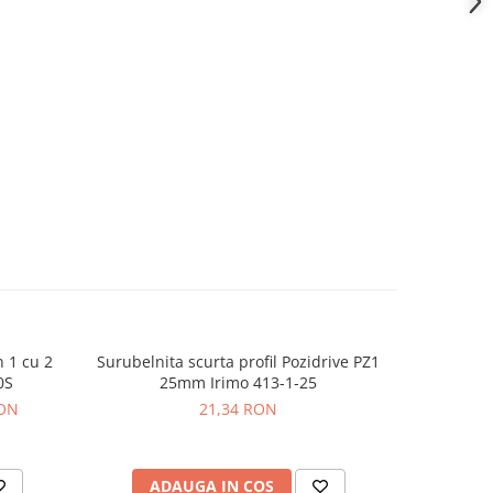
n 1 cu 2
Surubelnita scurta profil Pozidrive PZ1
Unealta p
0S
25mm Irimo 413-1-25
RON
21,34 RON
ADAUGA IN COS
AD