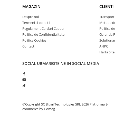
arc electric
MAGAZIN
CLIENTI
Descarcatoare de Supratensiune
Contactoare
Despre noi
Transport 
Blocuri de Distributie
Termeni si conditii
Metode de
Regulament Carduri Cadou
Politica d
Tablouri Electrice
Politica de Confidentialitate
Garantia 
Accesorii Tablouri Electrice
Politica Cookies
Solutionare
Stabilizatoare de Tensiune
Contact
ANPC
Convertoare de Tensiune
Harta Site
Banda Izolatoare
SOCIAL
URMARESTE-NE IN SOCIAL MEDIA
Panouri Fotovoltaice
Smart Home
Intrerupatoare Smart
Prize Inteligente
Module Smart Home
Camere Supraveghere
©Copyright SC Bitmi Technologies SRL 2026
Platforma E-
commerce by Gomag
Iluminat