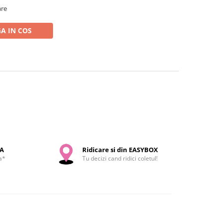
are
A IN COS
SA
Ridicare si din EASYBOX
a*
Tu decizi cand ridici coletul!