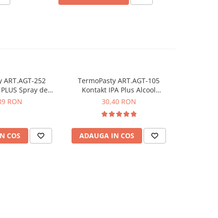
y ART.AGT-252
TermoPasty ART.AGT-105
Fludor Sn
 PLUS Spray de
Kontakt IPA Plus Alcool
cu pasta
 componente
izopropilic 500 ml
89 RON
30,40 RON
nice 500ml
N COS
ADAUGA IN COS
ADAUG