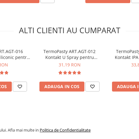
ALTI CLIENTI AU CUMPARAT
RT.AGT-016
TermoPasty ART.AGT-012
TermoPast
siliconic pentru
Kontakt U Spray pentru
Kontakt IPA
tronice 300 ml
curatarea conexiunilor
curatare
 RON
31,19 RON
33,
electronice 300ml
electro
COS
ADAUGA IN COS
ADAUGA I
ml Kontakt IPA PLUS
lui. Afla mai multe in
Politica de Confidentialitate