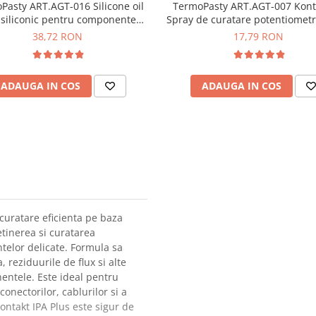
Pasty ART.AGT-016 Silicone oil
TermoPasty ART.AGT-007 Kont
 siliconic pentru componente
Spray de curatare potentiometr
electronice 300 ml
38,72 RON
17,79 RON
ADAUGA IN COS
ADAUGA IN COS
 curatare eficienta pe baza
etinerea si curatarea
telor delicate. Formula sa
reziduurile de flux si alte
entele. Este ideal pentru
conectorilor, cablurilor si a
Kontakt IPA Plus este sigur de