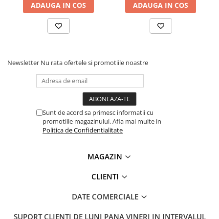
Vezi fisa cu date de siguranta
AICI
ADAUGA IN COS
ADAUGA IN COS
Lanterne
Lanterne de Cap
Ce contine cutia?
Lanterne de Mana
Lampi Solare
1 x TermoPasty ART.AGT-233 Spray curatare aer
comprimat 600 ml
Proiectoare LED
Newsletter
Nu rata ofertele si promotiile noastre
Aeroterme
Auto
Roboti de Pornire Auto
Sunt de acord sa primesc informatii cu
Microscoape Biologice
promotiile magazinului. Afla mai multe in
Politica de Confidentialitate
MAGAZIN
CLIENTI
DATE COMERCIALE
SUPORT CLIENTI
DE LUNI PANA VINERI IN INTERVALUL