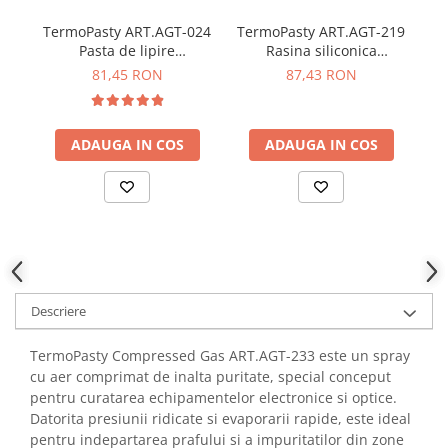
YAHBOOM
Burghie pentru Metal
TermoPasty ART.AGT-024
TermoPasty ART.AGT-219
Te
YATO
Genti pentru Scule si Unelte
Pasta de lipire
Rasina siliconica
Ba
ZUBR
componente electronice
bicomponenta 100g
18
81,45 RON
87,43 RON
Electronica
20 g
Unelte pentru Electronica
Aparate de Sudura in Puncte
ADAUGA IN COS
ADAUGA IN COS
Microscoape Digitale
Osciloscoape Digitale
Generatoare de Semnal
Surse de Laborator
Statii de Lipit
Letcon
Descriere
Accesorii pentru Lipit
Surubelnite de Precizie
TermoPasty Compressed Gas ART.AGT-233 este un spray
Clesti de Precizie
cu aer comprimat de inalta puritate, special conceput
Kituri Electronice
pentru curatarea echipamentelor electronice si optice.
Datorita presiunii ridicate si evaporarii rapide, este ideal
Placi de Dezvoltare
pentru indepartarea prafului si a impuritatilor din zone