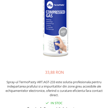
JBC
Termometre
JCD
Camere Termoviziune
JGNE
Sublere
KEYESTUDIO
Micrometre
KNIPEX
Scule si Unelte
KPS
Scule de Mana
LG CHEM
LONGWEI
Clesti de Taiat
MESTEK
Clesti pentru Dezizolat
MICROBIT
Clesti de Sertizare
MURATA
Clesti Multifunctionali
33,88 RON
MOLICEL
Clesti Papagal
MVAVA
Clesti Autoblocanti
Spray-ul TermoPasty ART.AGT-233 este solutia profesionala pentru
indepartarea prafului si a impuritatilor din zone greu accesibile ale
OPTO-EDU
Menghine
echipamentelor electronice, oferind o curatare eficienta fara contact
PIERGIACOMI
Clesti Electrician 1000V
direct.
RASPBERRY PI
Surubelnite Simple
IN STOC
RUKO
Surubelnite Electrician 1000V