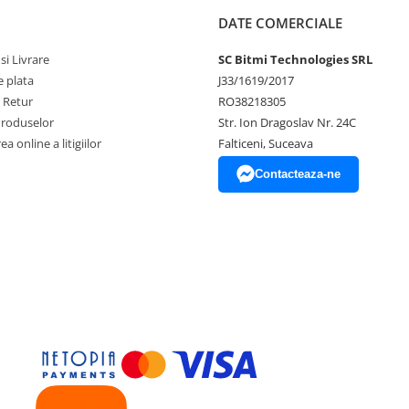
DATE COMERCIALE
ice 1L Termosonik PCB
si Livrare
SC Bitmi Technologies SRL
 plata
J33/1619/2017
e Retur
RO38218305
Produselor
Str. Ion Dragoslav Nr. 24C
a online a litigiilor
Falticeni, Suceava
Contacteaza-ne