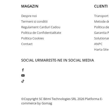
arc electric
MAGAZIN
CLIENTI
Ce contine cutia?
Descarcatoare de Supratensiune
Contactoare
1x Solutie de curatare pentru componente electron
Despre noi
Transport 
Blocuri de Distributie
Termeni si conditii
Metode de
Regulament Carduri Cadou
Politica d
Tablouri Electrice
Politica de Confidentialitate
Garantia 
Accesorii Tablouri Electrice
Politica Cookies
Solutionare
Stabilizatoare de Tensiune
Contact
ANPC
Convertoare de Tensiune
Harta Site
Banda Izolatoare
SOCIAL
URMARESTE-NE IN SOCIAL MEDIA
Panouri Fotovoltaice
Smart Home
Intrerupatoare Smart
Prize Inteligente
Module Smart Home
Camere Supraveghere
©Copyright SC Bitmi Technologies SRL 2026
Platforma E-
commerce by Gomag
Iluminat