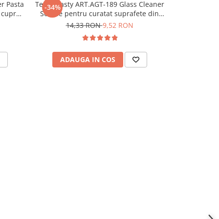
r Pasta
TermoPasty ART.AGT-189 Glass Cleaner
TermoPast
-34%
-36%
 cupru
Solutie pentru curatat suprafete din
dilu
sticla 250 ml
14,33 RON
9,52 RON
19,
ADAUGA IN COS
ADAU