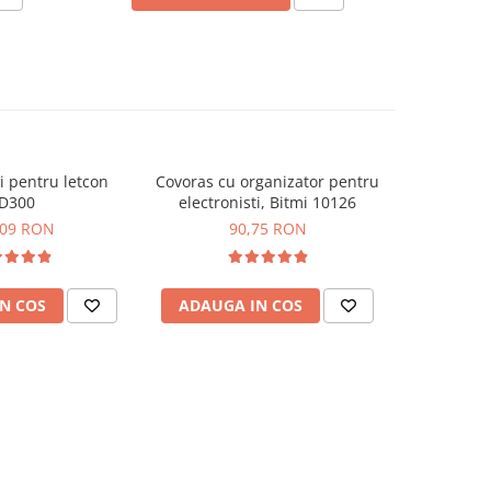
ri pentru letcon
Covoras cu organizator pentru
Ochelari cu
D300
electronisti, Bitmi 10126
,09 RON
90,75 RON
N COS
ADAUGA IN COS
ADAUG