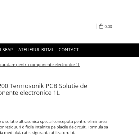
0,00
I SEAP
ATELIERUL BITMI
CONTACT
curatare pentru componente electronice 1L
00 Termosonik PCB Solutie de
nente electronice 1L
 o solutie ultrasonica special conceputa pentru eliminarea
ltor reziduuri dificile intalnite pe placile de circuit. Formula sa
 mediului, cat si siguranta utilizatorului.