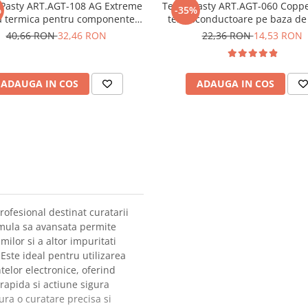
Pasty ART.AGT-108 AG Extreme
TermoPasty ART.AGT-060 Coppe
%
-35%
a termica pentru componente
termoconductoare pe baza de
electronice 3g
4g
40,66 RON
32,46 RON
22,36 RON
14,53 RON
ADAUGA IN COS
ADAUGA IN COS
ofesional destinat curatarii
ormula sa avansata permite
milor si a altor impuritati
 Este ideal pentru utilizarea
telor electronice, oferind
 rapida si actiune sigura
ra o curatare precisa si