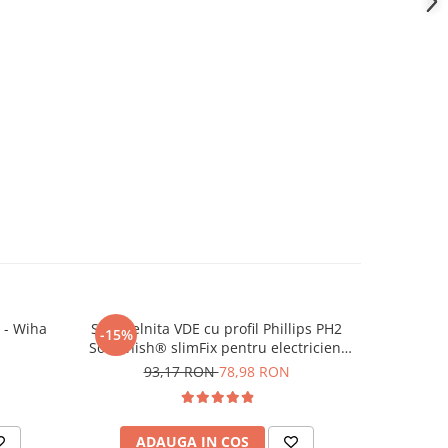
 - Wiha
Surubelnita VDE cu profil Phillips PH2
Cleste
-15%
-13%
SoftFinish® slimFix pentru electricieni
semir
Wiha 35394
93,17 RON
78,98 RON
17
ADAUGA IN COS
AD