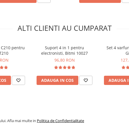
tatind performanta si
riale exigente, cu o
de curatare cu ultrasunete,
ilizarea
ALTI CLIENTI AU CUMPARAT
ccesibile
atare
p C210 pentru
Suport 4 in 1 pentru
Set 4 varfu
rmoPasty
 T210
electronisti, Bitmi 10027
G
 RON
96,80 RON
127
COS
ADAUGA IN COS
ADAUGA I
lui. Afla mai multe in
Politica de Confidentialitate