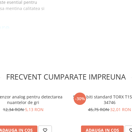
ste esential pentru
 sa mentina calitatea si
are
rmoPasty:
electronice prelungind
ecializata pentru curatarea
eficient fluxurile de lipire,
lor electronice fara a le
FRECVENT CUMPARATE IMPREUNA
and investitia in echipamente
igure pentru componentele
enzor analog pentru detectarea
Set 10 biti standard TORX T15
entele delicate fara a
-30%
nuantelor de gri
34746
12,34 RON
5,13 RON
45,75 RON
32,01 RON
tinerea diferitelor tipuri de
multumita compatibilitatii cu
e, fiind utilizata pe o
e ​​
ADAUGA IN COS
ADAUGA IN COS