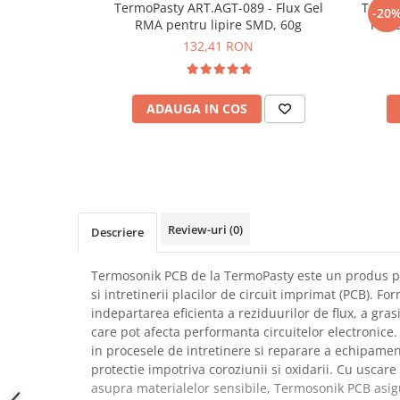
TermoPasty ART.AGT-089 - Flux Gel
Termo
-20
SCHRACK TECHNIK
Seturi de Surubelnite
RMA pentru lipire SMD, 60g
Past
SAMSUNG
Cuttere
132,41 RON
SUNKKO
Foarfeca Electrician
SANYO
Chei Dinamometrice
SUPERFIRE
ADAUGA IN COS
Chei Fixe
SONOFF
Chei Reglabile
TERMOPASTY
Chei Combinate
TOPDON
Chei Inelare cu Cot
TAXNELE
Rulete
TENPOWER
Nivele cu bula
Review-uri
(0)
Descriere
VICTOR
Truse de Scule
VETO PRO PAC
Scule Electrice
Termosonik PCB de la TermoPasty este un produs pr
WEICON
si intretinerii placilor de circuit imprimat (PCB). F
Unelte Multifunctionale
indepartarea eficienta a reziduurilor de flux, a grasi
WERA
Surubelnite Electrice
care pot afecta performanta circuitelor electronice.
WIHA
Polizoare
in procesele de intretinere si reparare a echipamen
WAIT TOOLS
protectie impotriva coroziunii si oxidarii. Cu uscare
Masini de Gaurit si Insurubat
WEEEMAKE
asupra materialelor sensibile, Termosonik PCB asigu
Accesorii pentru Gaurit