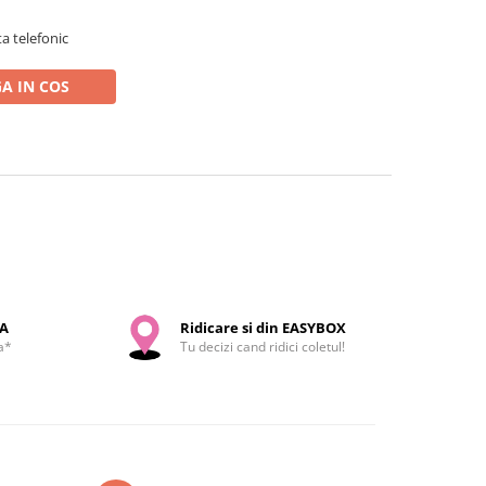
a telefonic
A IN COS
SA
Ridicare si din EASYBOX
a*
Tu decizi cand ridici coletul!