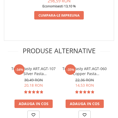
298,59 RON
Economisesti 13,10 %
CUMPARA-LE IMPREUNA
PRODUSE ALTERNATIVE
TermoPasty ART.AGT-107
TermoPasty ART.AGT-060
Te
-34%
-35%
Silver Pasta
Copper Pasta
S
termoconductoare cu
termoconductoare pe
30,49 RON
22,36 RON
particule de argint 3g
baza de cupru 4g
20,18 RON
14,53 RON
ADAUGA IN COS
ADAUGA IN COS