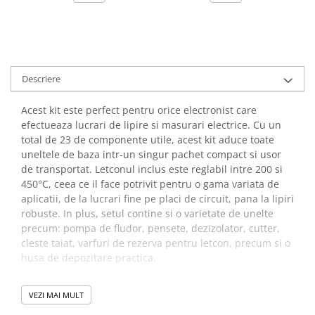
Descriere
Acest kit este perfect pentru orice electronist care
efectueaza lucrari de lipire si masurari electrice. Cu un
total de 23 de componente utile, acest kit aduce toate
uneltele de baza intr-un singur pachet compact si usor
de transportat. Letconul inclus este reglabil intre 200 si
450°C, ceea ce il face potrivit pentru o gama variata de
aplicatii, de la lucrari fine pe placi de circuit, pana la lipiri
robuste. In plus, setul contine si o varietate de unelte
precum: pompa de fludor, pensete, dezizolator, cutter,
cleste taiat, varfuri de rezerva pentru letcon, precum si o
husa de depozitare practica.
Beneficii kit pentru lipit,
VEZI MAI MULT