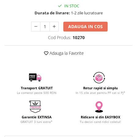
SCHRACK TECHNIK
IN STOC
Durata de livrare:
1-2 zile lucratoare
SAMSUNG
SUNKKO
ADAUGA IN COS
SANYO
SUPERFIRE
Cod Produs:
10270
SONOFF
Adauga la Favorite
TERMOPASTY
TOPDON
TAXNELE
TENPOWER
VICTOR
Transport GRATUIT
Retur rapid si simplu
VETO PRO PAC
La comenzi peste 500 RON
In 15 zile atat pentru PF cat si PJ*
WEICON
WERA
WIHA
Garantie EXTINSA
Ridicare si din EASYBOX
GRATUIT 3 luni extra*
Tu decizi cand ridici coletul!
WAIT TOOLS
WEEEMAKE