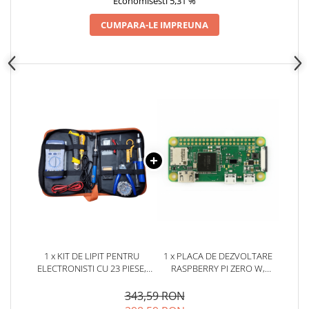
Economisesti 5,31 %
CUMPARA-LE IMPREUNA
1 x KIT DE LIPIT PENTRU
1 x PLACA DE DEZVOLTARE
ELECTRONISTI CU 23 PIESE,
RASPBERRY PI ZERO W,
BITMI 10270
BCM2835, 512MB RAM
343,59 RON