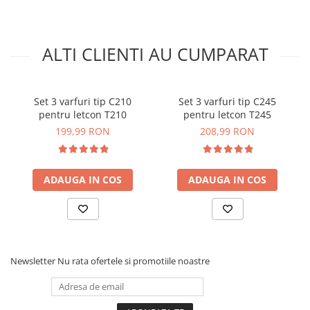
1x Pompa suctiune fludor
2x Pensete
1x Surubelnita
ALTI CLIENTI AU CUMPARAT
1x Cutter
1x Fludor
6x Varfuri letcon
1x Dezizolator cabluri
Set 3 varfuri tip C210
Set 3 varfuri tip C245
2x Cabluri
pentru letcon T210
pentru letcon T245
1x Husa depozitare
199,99 RON
208,99 RON
1x Banda izolatoare
1x Cleste taiat
ADAUGA IN COS
ADAUGA IN COS
Newsletter
Nu rata ofertele si promotiile noastre