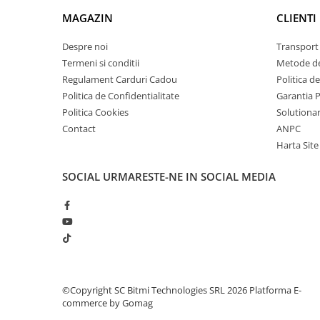
Lanterne
MAGAZIN
CLIENTI
Lanterne de Cap
Despre noi
Transport 
Lanterne de Mana
Termeni si conditii
Metode de
Lampi Solare
Regulament Carduri Cadou
Politica d
Proiectoare LED
Politica de Confidentialitate
Garantia 
Aeroterme
Politica Cookies
Solutionare
Contact
ANPC
Auto
Harta Site
Roboti de Pornire Auto
Microscoape Biologice
SOCIAL
URMARESTE-NE IN SOCIAL MEDIA
©Copyright SC Bitmi Technologies SRL 2026
Platforma E-
commerce by Gomag