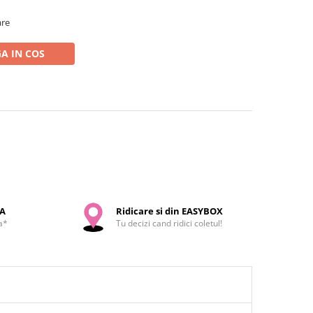
are
A IN COS
SA
Ridicare si din EASYBOX
a*
Tu decizi cand ridici coletul!