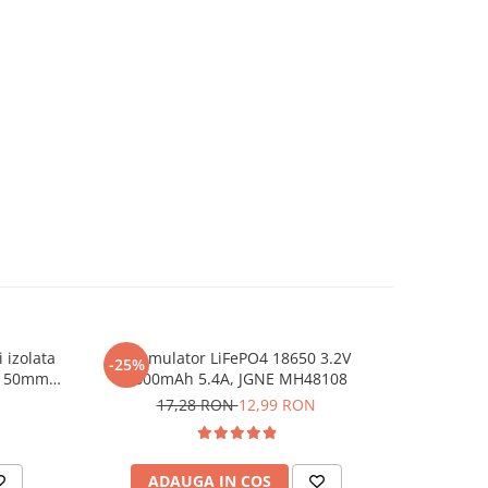
 izolata
Acumulator LiFePO4 18650 3.2V
Set 16 con
-25%
-32%
1 150mm
1800mAh 5.4A, JGNE MH48108
17,28 RON
12,99 RON
8
ADAUGA IN COS
AD