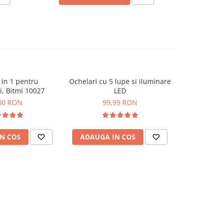
 in 1 pentru
Ochelari cu 5 lupe si iluminare
TermoPasty
ti, Bitmi 10027
LED
Gel RMA pe
m
80 RON
99,99 RON
N COS
ADAUGA IN COS
ADAUG