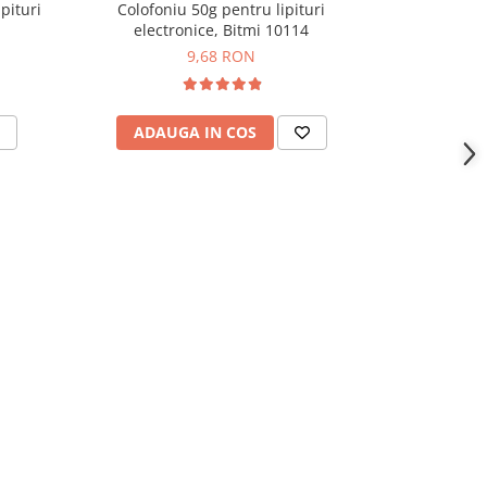
pituri
Colofoniu 50g pentru lipituri
Flux pentr
electronice, Bitmi 10114
9,68 RON
ADAUGA IN COS
ADAU