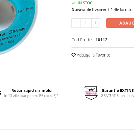
IN STOC
Durata de livrare:
1-2 zile lucrato
ADAUG
Cod Produs:
10112
Adauga la Favorite
Retur rapid si simplu
Garantie EXTIN
In 15 zile atat pentru PF cat si PJ*
GRATUIT 3 luni extr