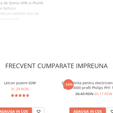
ia de Staniu 60% si Plumb
 lipitura
etcon cantitati mici de
ra incarcate
b40, Bitmi:
FRECVENT CUMPARATE IMPREUNA
Letcon putere 60W
Surubelnita pentru electricieni
-24%
VDE 1000V profil Philips PH
31,29 RON
Irimo 409V-1-150
26,43 RON
20,17 RON
ADAUGA IN COS
ADAUGA IN COS