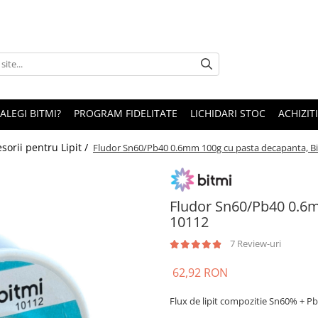
 ALEGI BITMI?
PROGRAM FIDELITATE
LICHIDARI STOC
ACHIZITI
sorii pentru Lipit /
Fludor Sn60/Pb40 0.6mm 100g cu pasta decapanta, B
Fludor Sn60/Pb40 0.6m
10112
7 Review-uri
62,92 RON
Flux de lipit compozitie Sn60% + P