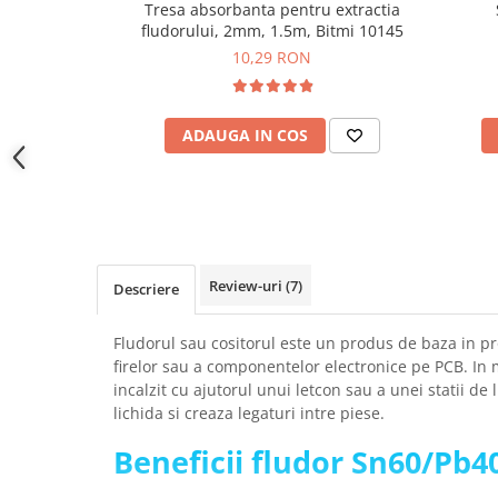
Tresa absorbanta pentru extractia
YAHBOOM
Burghie pentru Metal
fludorului, 2mm, 1.5m, Bitmi 10145
YATO
Genti pentru Scule si Unelte
10,29 RON
ZUBR
Electronica
Unelte pentru Electronica
ADAUGA IN COS
Aparate de Sudura in Puncte
Microscoape Digitale
Osciloscoape Digitale
Generatoare de Semnal
Surse de Laborator
Review-uri
(7)
Descriere
Statii de Lipit
Letcon
Fludorul sau cositorul este un produs de baza in pr
Accesorii pentru Lipit
firelor sau a componentelor electronice pe PCB. In
Surubelnite de Precizie
incalzit cu ajutorul unui letcon sau a unei statii de 
lichida si creaza legaturi intre piese.
Clesti de Precizie
Kituri Electronice
Beneficii fludor Sn60/Pb40
Placi de Dezvoltare