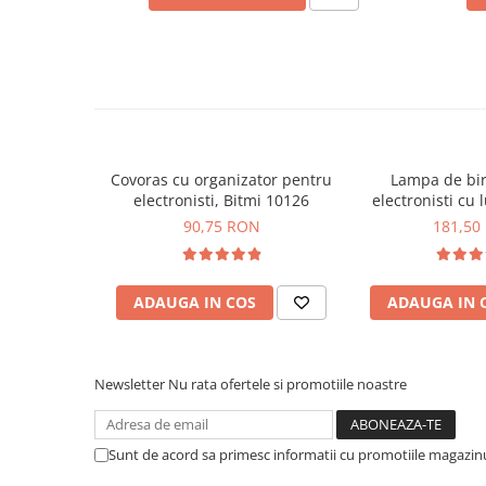
arc electric
Descarcatoare de Supratensiune
Contactoare
Blocuri de Distributie
Tablouri Electrice
Accesorii Tablouri Electrice
Stabilizatoare de Tensiune
Covoras cu organizator pentru
Lampa de bi
electronisti, Bitmi 10126
electronisti cu 
Convertoare de Tensiune
lupa 5X, Bi
90,75 RON
181,50
Banda Izolatoare
Panouri Fotovoltaice
ADAUGA IN COS
ADAUGA IN 
Smart Home
Intrerupatoare Smart
Prize Inteligente
Newsletter
Nu rata ofertele si promotiile noastre
Module Smart Home
Camere Supraveghere
Sunt de acord sa primesc informatii cu promotiile magazinu
Iluminat