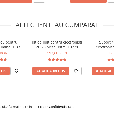
ALTI CLIENTI AU CUMPARAT
rou pentru
Kit de lipit pentru electronisti
Suport 4
lumina LED si
cu 23 piese, Bitmi 10270
electronis
tmi 10041
 RON
193,60 RON
96,
COS
ADAUGA IN COS
ADAUGA I
lui. Afla mai multe in
Politica de Confidentialitate