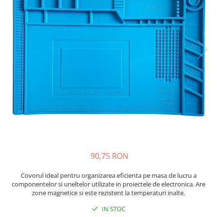
JBC
Termometre
JCD
Camere Termoviziune
JGNE
Sublere
KEYESTUDIO
Micrometre
KNIPEX
Scule si Unelte
KPS
Scule de Mana
LG CHEM
LONGWEI
Clesti de Taiat
MESTEK
Clesti pentru Dezizolat
MICROBIT
Clesti de Sertizare
MURATA
Clesti Multifunctionali
MOLICEL
Clesti Papagal
90,75 RON
MVAVA
Clesti Autoblocanti
OPTO-EDU
Covorul ideal pentru organizarea eficienta pe masa de lucru a
Menghine
componentelor si uneltelor utilizate in proiectele de electronica. Are
PIERGIACOMI
Clesti Electrician 1000V
zone magnetice si este rezistent la temperaturi inalte.
RASPBERRY PI
Surubelnite Simple
IN STOC
RUKO
Surubelnite Electrician 1000V