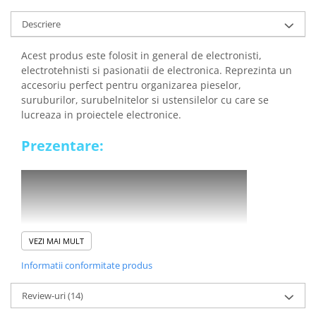
Lanterne
Descriere
Lanterne de Cap
Lanterne de Mana
Acest produs este folosit in general de electronisti,
Lampi Solare
electrotehnisti si pasionatii de electronica. Reprezinta un
accesoriu perfect pentru organizarea pieselor,
Proiectoare LED
suruburilor, surubelnitelor si ustensilelor cu care se
Aeroterme
lucreaza in proiectele electronice.
Auto
Prezentare:
Roboti de Pornire Auto
Microscoape Biologice
VEZI MAI MULT
Informatii conformitate produs
Review-uri
(14)