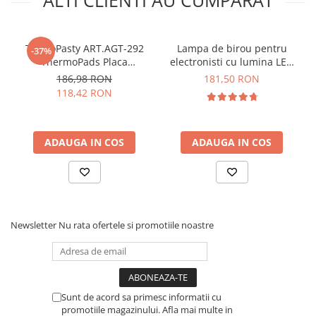
Dimensiuni:
450(L) x 300(l) mm
Greutate totala:
0.258 kg
Compartimentare:
TermoPasty ART.AGT-292
Lampa de birou pentru
-37%
ThermoPads Placa
electronisti cu lumina LED
1 x compartiment pentru placi de baza, PCB sau telefon
termoconductoare fara
si lupa 5X, Bitmi 10041
186,98 RON
181,50 RON
10 x compartimente pentru piese
adeziv 1.5 W/mK
118,42 RON
2 x compartimente pentru instrumente service
11 x mini compartimente pentru surubelnite in pozitie
verticala
124 x compartimente pentru suruburi ( numerotate de la
ADAUGA IN COS
ADAUGA IN COS
1 la 124 )
42 x mini compartimente ( numerotate de la A1 la A42 )
10 x compartimente de diferite dimensiuni
1 x rigla gradata de la 0 la 36 cm
Newsletter
Nu rata ofertele si promotiile noastre
Sunt de acord sa primesc informatii cu
promotiile magazinului. Afla mai multe in