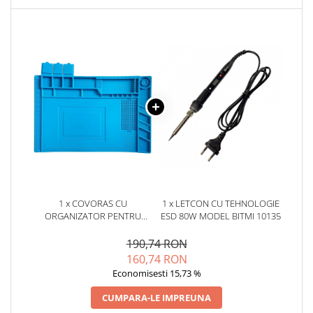
YAHBOOM
Burghie pentru Metal
YATO
Genti pentru Scule si Unelte
ZUBR
Electronica
Unelte pentru Electronica
Aparate de Sudura in Puncte
Microscoape Digitale
Osciloscoape Digitale
Generatoare de Semnal
Surse de Laborator
Statii de Lipit
1 x COVORAS CU
1 x LETCON CU TEHNOLOGIE
Letcon
ORGANIZATOR PENTRU
ESD 80W MODEL BITMI 10135
Accesorii pentru Lipit
ELECTRONISTI, BITMI 10126
Surubelnite de Precizie
190,74 RON
160,74 RON
Clesti de Precizie
Economisesti 15,73 %
Kituri Electronice
CUMPARA-LE IMPREUNA
Placi de Dezvoltare