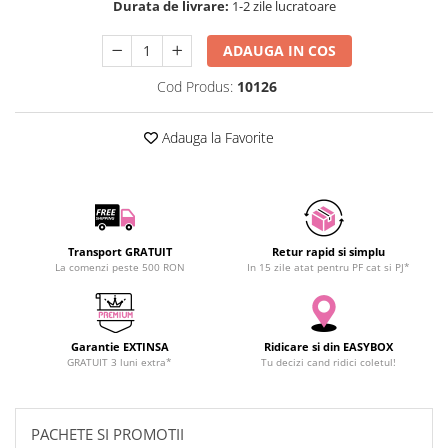
Durata de livrare:
1-2 zile lucratoare
SCHRACK TECHNIK
Seturi de Surubelnite
SAMSUNG
Cuttere
ADAUGA IN COS
SUNKKO
Foarfeca Electrician
Cod Produs:
10126
SANYO
Chei Dinamometrice
SUPERFIRE
Chei Fixe
Adauga la Favorite
SONOFF
Chei Reglabile
TERMOPASTY
Chei Combinate
TOPDON
Chei Inelare cu Cot
TAXNELE
Rulete
TENPOWER
Transport GRATUIT
Retur rapid si simplu
Nivele cu bula
La comenzi peste 500 RON
In 15 zile atat pentru PF cat si PJ*
VICTOR
Truse de Scule
VETO PRO PAC
Scule Electrice
WEICON
Unelte Multifunctionale
Garantie EXTINSA
Ridicare si din EASYBOX
WERA
Surubelnite Electrice
GRATUIT 3 luni extra*
Tu decizi cand ridici coletul!
WIHA
Polizoare
WAIT TOOLS
Masini de Gaurit si Insurubat
PACHETE SI PROMOTII
WEEEMAKE
Accesorii pentru Gaurit