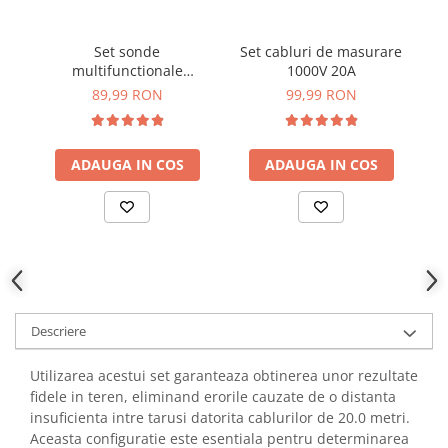
YAHBOOM
Burghie pentru Metal
YATO
Genti pentru Scule si Unelte
Set sonde
Set cabluri de masurare
ZUBR
multifunctionale
1000V 20A
Electronica
600/1000V 10A CAT III/IV
89,99 RON
99,99 RON
Unelte pentru Electronica
L=110cm
Aparate de Sudura in Puncte
Microscoape Digitale
ADAUGA IN COS
ADAUGA IN COS
Osciloscoape Digitale
Generatoare de Semnal
Surse de Laborator
Statii de Lipit
Letcon
Accesorii pentru Lipit
Descriere
Surubelnite de Precizie
Clesti de Precizie
Utilizarea acestui set garanteaza obtinerea unor rezultate
fidele in teren, eliminand erorile cauzate de o distanta
Kituri Electronice
insuficienta intre tarusi datorita cablurilor de 20.0 metri.
Placi de Dezvoltare
Aceasta configuratie este esentiala pentru determinarea