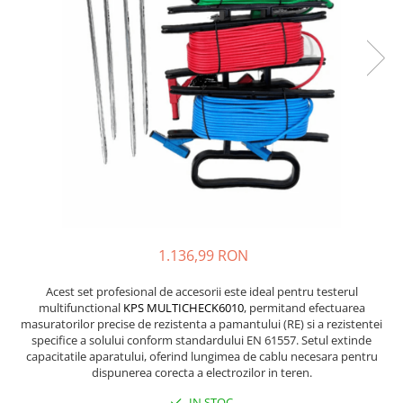
JBC
Termometre
JCD
Camere Termoviziune
JGNE
Sublere
KEYESTUDIO
Micrometre
KNIPEX
Scule si Unelte
KPS
Scule de Mana
LG CHEM
LONGWEI
Clesti de Taiat
MESTEK
Clesti pentru Dezizolat
MICROBIT
Clesti de Sertizare
1.136,99 RON
MURATA
Clesti Multifunctionali
MOLICEL
Clesti Papagal
Acest set profesional de accesorii este ideal pentru testerul
MVAVA
Clesti Autoblocanti
multifunctional
KPS MULTICHECK6010
, permitand efectuarea
masuratorilor precise de rezistenta a pamantului (RE) si a rezistentei
OPTO-EDU
Menghine
specifice a solului conform standardului EN 61557. Setul extinde
PIERGIACOMI
Clesti Electrician 1000V
capacitatile aparatului, oferind lungimea de cablu necesara pentru
RASPBERRY PI
dispunerea corecta a electrozilor in teren.
Surubelnite Simple
RUKO
Surubelnite Electrician 1000V
IN STOC