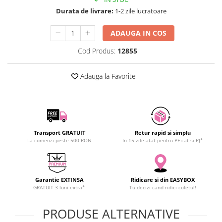
SCHRACK TECHNIK
Seturi de Surubelnite
Durata de livrare:
1-2 zile lucratoare
SAMSUNG
Cuttere
ADAUGA IN COS
SUNKKO
Foarfeca Electrician
SANYO
Chei Dinamometrice
Cod Produs:
12855
SUPERFIRE
Chei Fixe
SONOFF
Chei Reglabile
Adauga la Favorite
TERMOPASTY
Chei Combinate
TOPDON
Chei Inelare cu Cot
TAXNELE
Rulete
TENPOWER
Nivele cu bula
Transport GRATUIT
Retur rapid si simplu
VICTOR
Truse de Scule
La comenzi peste 500 RON
In 15 zile atat pentru PF cat si PJ*
VETO PRO PAC
Scule Electrice
WEICON
Unelte Multifunctionale
WERA
Surubelnite Electrice
Garantie EXTINSA
Ridicare si din EASYBOX
GRATUIT 3 luni extra*
Tu decizi cand ridici coletul!
WIHA
Polizoare
WAIT TOOLS
Masini de Gaurit si Insurubat
PRODUSE ALTERNATIVE
WEEEMAKE
Accesorii pentru Gaurit